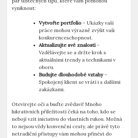
pár užitečných tipů, které vám pomohou
vyniknout:
Vytvořte portfolio
– Ukázky vaší
práce mohou výrazně zvýšit vaši
konkurenceschopnost.
Aktualizujte své znalosti
–
Vzdělávejte se a držte krok s
aktuálními trendy a technikami v
oboru.
Budujte dlouhodobé vztahy
–
Spokojený klient se vrátí i s dalšími
zakázkami.
Otevírejte oči a buďte zvědaví! Mnoho
lukrativních příležitostí čeká na toho, kdo se
nebojí vzít iniciativu do vlastních rukou. Možná
to nejsou vždy konvenční cesty, ale právě tyto
netradiční přístupy vám mohou přinést do