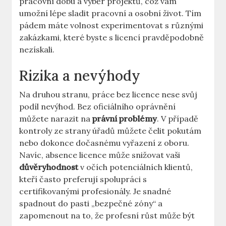
pracovní dobu a výběr projektů, což vám
umožní lépe sladit pracovní a osobní život. Tím
pádem máte volnost experimentovat s různými
zakázkami, které byste s licencí pravděpodobně
nezískali.
Rizika a nevýhody
Na druhou stranu, práce bez licence nese svůj
podíl nevýhod. Bez oficiálního oprávnění
můžete narazit na
právní problémy
. V případě
kontroly ze strany úřadů můžete čelit pokutám
nebo dokonce dočasnému vyřazení z oboru.
Navíc, absence licence může snižovat vaši
důvěryhodnost
v očích potenciálních klientů,
kteří často preferují spolupráci s
certifikovanými profesionály. Je snadné
spadnout do pasti „bezpečné zóny“ a
zapomenout na to, že profesní růst může být