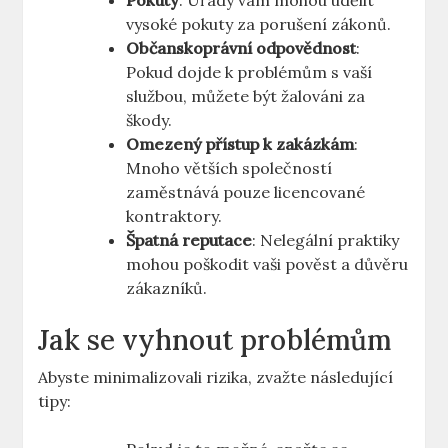
Pokuty
: Úřady vám mohou udělit
vysoké pokuty za porušení zákonů.
Občanskoprávní odpovědnost
:
Pokud dojde k problémům s vaší
službou, můžete být žalováni za
škody.
Omezený přístup k zakázkám
:
Mnoho větších společností
zaměstnává pouze licencované
kontraktory.
Špatná reputace
: Nelegální praktiky
mohou poškodit vaši pověst a důvěru
zákazníků.
Jak se vyhnout problémům
Abyste minimalizovali rizika, zvažte následující
tipy: