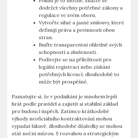
Pokud je to možné, snažte se
dodržet všechny potřebné zákony a
regulace ve svém oboru.
Vytvořte silné a jasné smlouvy, které
definují práva a povinnosti obou
stran.
Buďte transparentní ohledně svých
schopností a zkušeností.
Podívejte se na příležitosti pro
legální registraci nebo získání
potřebných licencí; dlouhodobě to
může být prospěšné.
Pamatujte si, že v podnikání je mnohem lepší
hrát podle pravidel a zajistit si stabilní základ
pro budoucí úspěch. Zatímco krátkodobé
výhody neoficiálního kontraktování mohou
vypadat lákavě, dlouhodobé důsledky se mohou
stát noční můrou. S rozvahou a strategickým