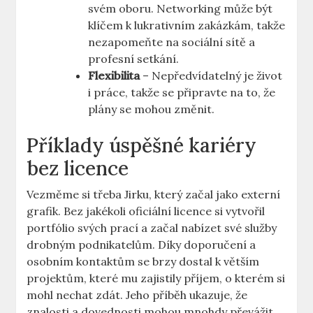
svém oboru. Networking může být
klíčem k lukrativním zakázkám, takže
nezapomeňte na sociální sítě a
profesní setkání.
Flexibilita
– Nepředvídatelný je život
i práce, takže se připravte na to, že
plány se mohou změnit.
Příklady úspěšné kariéry
bez licence
Vezměme si třeba Jirku, který začal jako externí
grafik. Bez jakékoli oficiální licence si vytvořil
portfólio svých prací a začal nabízet své služby
drobným podnikatelům. Díky doporučení a
osobním kontaktům se brzy dostal k větším
projektům, které mu zajistily příjem, o kterém si
mohl nechat zdát. Jeho příběh ukazuje, že
znalosti a dovednosti mohou mnohdy převážit