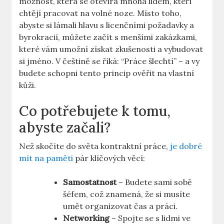
možnost, která se otevírá mnoha lidem, kteří
chtějí pracovat na volné noze. Místo toho,
abyste si lámali hlavu s licenčními požadavky a
byrokracií, můžete začít s menšími zakázkami,
které vám umožní získat zkušenosti a vybudovat
si jméno. V češtině se říká: “Práce šlechtí” – a vy
budete schopni tento princip ověřit na vlastní
kůži.
Co potřebujete k tomu,
abyste začali?
Než skočíte do světa kontraktní práce,
je dobré
mít na paměti
pár klíčových věcí:
Samostatnost
– Budete sami sobě
šéfem, což znamená, že si musíte
umět organizovat čas a práci.
Networking
– Spojte se s lidmi ve