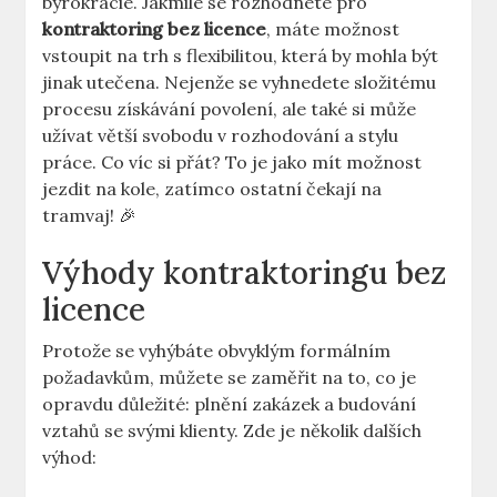
byrokracie. Jakmile se rozhodnete pro
kontraktoring bez licence
, máte možnost
vstoupit na trh s flexibilitou, která by mohla být
jinak utečena. Nejenže se vyhnedete složitému
procesu získávání povolení, ale také si může
užívat větší svobodu v rozhodování a stylu
práce. Co víc si přát? To je jako mít možnost
jezdit na kole, zatímco ostatní čekají na
tramvaj! 🎉
Výhody kontraktoringu bez
licence
Protože se vyhýbáte obvyklým formálním
požadavkům, můžete se zaměřit na to, co je
opravdu důležité: plnění zakázek a budování
vztahů se svými klienty. Zde je několik dalších
výhod: