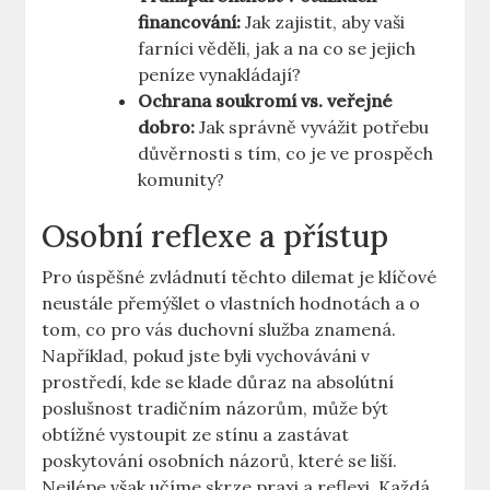
financování:
Jak zajistit, aby vaši
farníci věděli, jak a na co se jejich
peníze vynakládají?
Ochrana soukromí vs. veřejné
dobro:
Jak správně vyvážit potřebu
důvěrnosti s tím, co je ve prospěch
komunity?
Osobní reflexe a přístup
Pro úspěšné zvládnutí těchto dilemat je klíčové
neustále přemýšlet o vlastních hodnotách a o
tom, co pro vás duchovní služba znamená.
Například, pokud jste byli vychováváni v
prostředí, kde se klade důraz na absolútní
poslušnost tradičním názorům, může být
obtížné vystoupit ze stínu a zastávat
poskytování osobních názorů, které se liší.
Nejlépe však učíme skrze praxi a reflexi. Každá