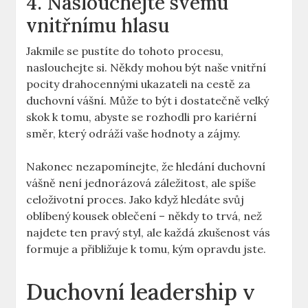
4. Naslouchejte svému
vnitřnímu hlasu
Jakmile se pustíte do tohoto procesu,
naslouchejte si. Někdy mohou být naše vnitřní
pocity drahocennými ukazateli na cestě za
duchovní vášní. Může to být i dostatečně velký
skok k tomu, abyste se rozhodli pro kariérní
směr, který odráží vaše hodnoty a zájmy.
Nakonec nezapomínejte, že hledání duchovní
vášně není jednorázová záležitost, ale spíše
celoživotní proces. Jako když hledáte svůj
oblíbený kousek oblečení – někdy to trvá, než
najdete ten pravý styl, ale každá zkušenost vás
formuje a přibližuje k tomu, kým opravdu jste.
Duchovní leadership v