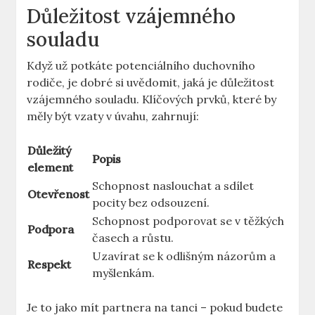
Důležitost vzájemného
souladu
Když už potkáte potenciálního duchovního
rodiče, je dobré si uvědomit, jaká je důležitost
vzájemného souladu. Klíčových prvků, které by
měly být vzaty v úvahu, zahrnují:
Důležitý
Popis
element
Schopnost naslouchat a sdílet
Otevřenost
pocity bez odsouzení.
Schopnost podporovat se v těžkých
Podpora
časech a růstu.
Uzavírat se k odlišným názorům a
Respekt
myšlenkám.
Je to jako mít partnera na tanci – pokud budete