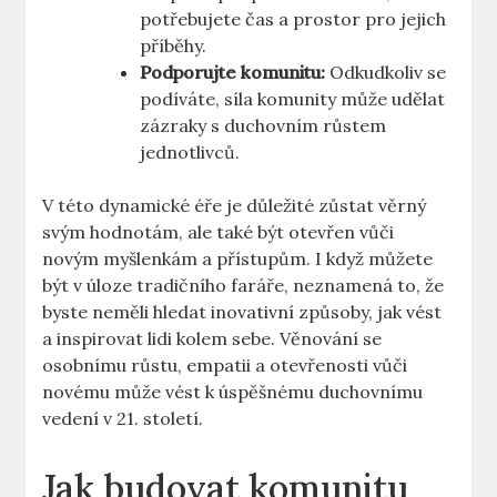
potřebujete čas a prostor pro jejich
příběhy.
Podporujte komunitu:
Odkudkoliv se
podíváte, síla komunity může udělat
zázraky s duchovním růstem
jednotlivců.
V této dynamické éře je důležité zůstat věrný
svým hodnotám, ale také být otevřen vůči
novým myšlenkám a přístupům. I když můžete
být v úloze tradičního faráře, neznamená to, že
byste neměli hledat inovativní způsoby, jak vést
a inspirovat lidi kolem sebe. Věnování se
osobnímu růstu, empatii a otevřenosti vůči
novému může vést k úspěšnému duchovnímu
vedení v 21. století.
Jak budovat komunitu