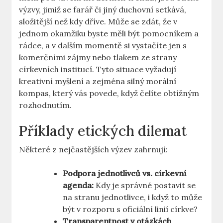
výzvy, jimiž se farář či jiný duchovní setkává,
složitější než kdy dříve. Může se zdát, že v
jednom okamžiku byste měli být pomocníkem a
rádce, a v dalším momentě si vystačíte jen s
komerčními zájmy nebo tlakem ze strany
církevních institucí. Tyto situace vyžadují
kreativní myšlení a zejména silný morální
kompas, který vás povede, když čelíte obtížným
rozhodnutím.
Příklady etických dilemat
Některé z nejčastějších výzev zahrnují:
Podpora jednotlivců vs. církevní
agenda:
Kdy je správné postavit se
na stranu jednotlivce, i když to může
být v rozporu s oficiální linií církve?
Transparentnost v otázkách