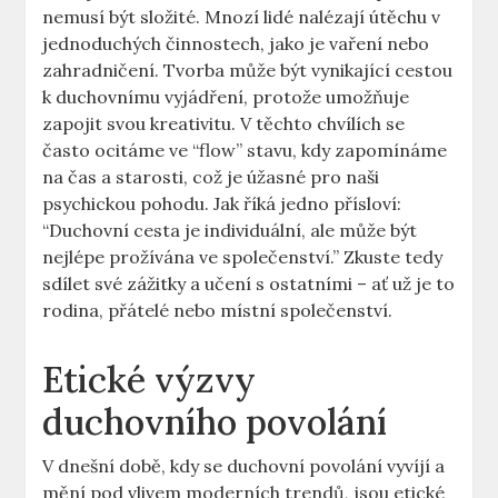
nemusí být složité. Mnozí lidé nalézají útěchu v
jednoduchých činnostech, jako je vaření nebo
zahradničení. Tvorba může být vynikající cestou
k duchovnímu vyjádření, protože umožňuje
zapojit svou kreativitu. V těchto chvílích se
často ocitáme ve “flow” stavu, kdy zapomínáme
na čas a starosti, což je úžasné pro naši
psychickou pohodu. Jak říká jedno přísloví:
“Duchovní cesta je individuální, ale může být
nejlépe prožívána ve společenství.” Zkuste tedy
sdílet své zážitky a učení s ostatními – ať už je to
rodina, přátelé nebo místní společenství.
Etické výzvy
duchovního povolání
V dnešní době, kdy se duchovní povolání vyvíjí a
mění pod vlivem moderních trendů, jsou etické