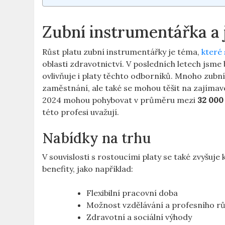
Zubní instrumentářka a j
Růst⁣ platu zubní ⁤instrumentářky je téma,‍
které 
oblasti zdravotnictví.⁣ V ⁢posledních letech jsme
ovlivňuje i platy těchto⁣ odborníků. Mnoho ⁣zubních
zaměstnání, ale také se ⁤mohou těšit⁣ na zajím
2024 mohou⁢ pohybovat v průměru⁢ mezi
32 ‌000
této‌ profesi uvažují.
Nabídky na trhu
V souvislosti s rostoucími platy se také⁢ zvyšuj
benefity, ⁢jako ⁣například:
Flexibilní pracovní doba
Možnost vzdělávání⁣ a profesního r
Zdravotní a sociální výhody