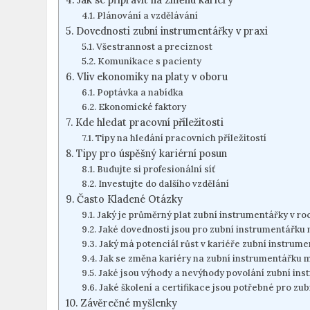
Plánování a vzdělávání‌
Dovednosti zubní instrumentářky​ v praxi
Všestrannost a preciznost
Komunikace s pacienty
Vliv ekonomiky ​na platy v oboru
Poptávka a nabídka
Ekonomické faktory
Kde hledat ​pracovní příležitosti
Tipy na hledání‌ pracovních příležitostí
Tipy⁤ pro úspěšný kariérní ​posun
Budujte si profesionální síť
Investujte do ⁢dalšího vzdělání
Často ​Kladené⁢ Otázky
Jaký je průměrný plat zubní instrumentářky⁣ v r
Jaké dovednosti jsou pro ‍zubní instrumentářku n
Jaký má potenciál růst v kariéře zubní⁢ instrum
Jak⁢ se ⁢změna kariéry na ​zubní instrumentářku m
Jaké jsou⁤ výhody a nevýhody ‍povolání ‌zubní in
Jaké školení a certifikace jsou potřebné pro ⁤zu
Závěrečné⁢ myšlenky