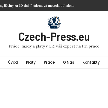
at: Decathlon brigáda: Tajné tipy, jak vydělat více!
erem: Ovládněte sociální sítě za 7 dní – tajný recept
t: Peer konzultanti: Nečekaně vysoké platy odhaleny!
ým lídrem: Skutečným lídrem hned: Veďte svou kariéru k vrcholu
Czech-Press.eu
angličtiny za 60 dní: Průlomová metoda odhalena
Práce, mzdy a platy v ČR: Váš expert na trh práce
Úvod
Platy
Práce
O Nás
Kontakty