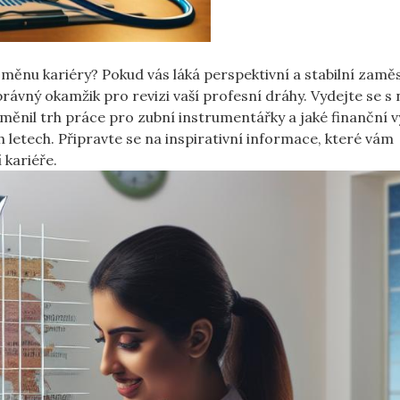
měnu kariéry? Pokud vás ⁣láká perspektivní a stabilní zaměs
rávný okamžik pro​ revizi vaší ​profesní dráhy. Vydejte se s⁣
oměnil trh práce pro zubní instrumentářky ‍a jaké⁣ finanční 
letech. Připravte se‍ na inspirativní informace, které⁤ vám
 kariéře.