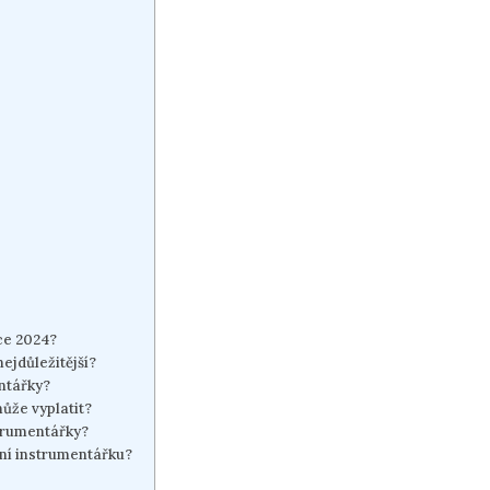
oce 2024?
ejdůležitější?
entářky?
ůže ‍vyplatit?
strumentářky?
bní ‌instrumentářku?