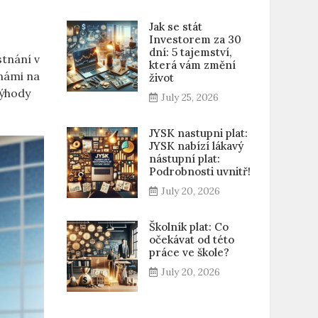
Jak se stát
Investorem za 30
dní: 5 tajemství,
tnání⁣ v
která vám změní
 námi na
život
výhody
July 25, 2026
JYSK nastupni plat:
JYSK nabízí lákavý
nástupní plat:
Podrobnosti uvnitř!
July 20, 2026
Školník plat: Co
očekávat od této
práce ve škole?
July 20, 2026