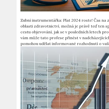
Zubní instrumentářka: Plat 2024 roste! Čas na​ z
oblasti zdravotnictví, možná ⁤je právě teď ten sp
cestu objevování, jak ⁢se v posledních letech pr
vám může tato ⁣profese přinést v nadcházejících 
pomohou udělat informované ‍rozhodnutí o vaší