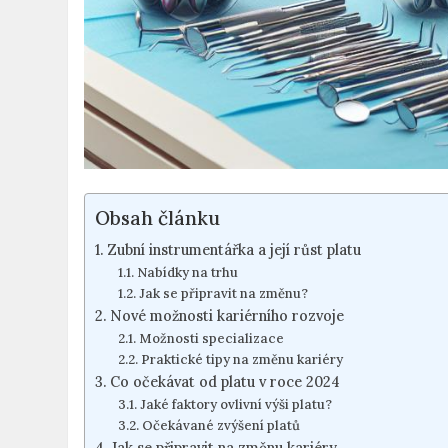
Obsah článku
Zubní instrumentářka a její růst platu
Nabídky na trhu
Jak se připravit⁢ na změnu?
Nové možnosti kariérního rozvoje
Možnosti specializace
Praktické tipy na⁤ změnu kariéry
Co očekávat od platu v roce ⁣2024
Jaké faktory ovlivní výši platu?
Očekávané zvýšení ⁤platů
Jak se připravit na​ změnu kariéry