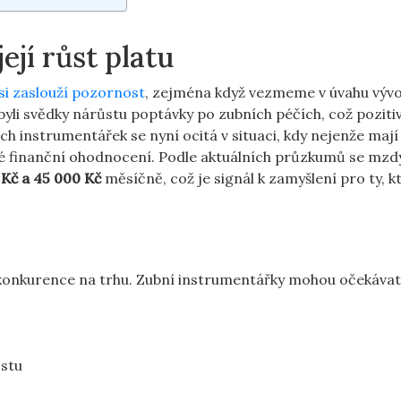
ejí růst platu
si zaslouží pozornost
,⁤ zejména ⁢když vezmeme v úvahu vývoj
 byli svědky nárůstu​ poptávky po zubních​ péčích, což poziti
‍ instrumentářek se ⁣nyní ocitá v​ situaci, ⁤kdy nejenže mají s
avé finanční ohodnocení.​ Podle aktuálních průzkumů se mzd
 Kč a 45 000 Kč
měsíčně, což je signál ⁤k zamyšlení pro ty, kt
e konkurence⁤ na ‌trhu. ⁣Zubní instrumentářky mohou očekávat
ůstu