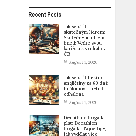
Recent Posts
Jak se stát
skutečným lídrem:
Skutečným lídrem
hned: Veďte svou
kariéru k vrcholu v
ČR
August 1, 2026
Jak se stát Lektor
angličtiny za 60 dní:
Průlomová metoda
odhalena
August 1, 2026
Decathlon brigada
plat: Decathlon
brigáda: Tajné tipy,
jak vydělat více!