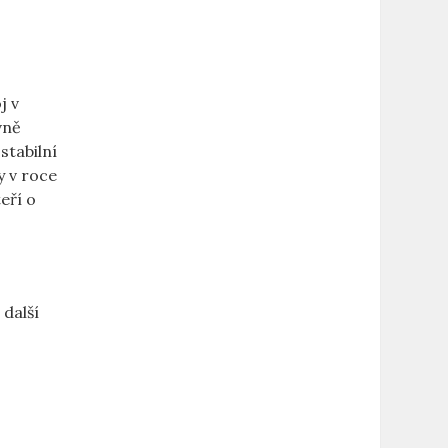
⁢ v
vně
tabilní ​
y v roce
eří ⁣o
 další