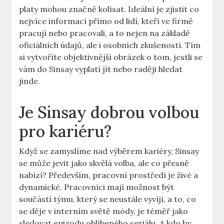
platy mohou značně kolísat. Ideální je zjistit co
nejvíce informací přímo od lidí, kteří ve firmě
pracují nebo pracovali, a to nejen na základě
oficiálních údajů, ale i osobních zkušeností. Tím
si vytvoříte objektivnější obrázek o tom, jestli se
vám do Sinsay vyplatí jít nebo raději hledat
jinde.
Je Sinsay dobrou volbou
pro kariéru?
Když se zamyslíme nad výběrem kariéry, Sinsay
se může jevit jako skvělá volba, ale co přesně
nabízí? Především, pracovní prostředí je živé a
dynamické. Pracovníci mají možnost být
součástí týmu, který se neustále vyvíjí, a to, co
se děje v interním světě módy, je téměř jako
sledovat epizodu oblíbeného seriálu. A kdo by