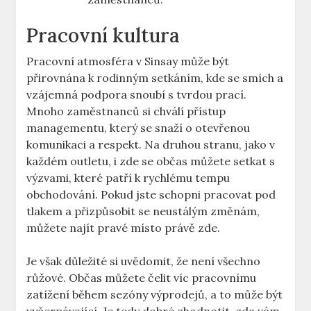
Pracovní kultura
Pracovní atmosféra v Sinsay může být
přirovnána k rodinným setkáním, kde se smích a
vzájemná podpora snoubí s tvrdou prací.
Mnoho zaměstnanců si chválí přístup
managementu, který se snaží o otevřenou
komunikaci a respekt. Na druhou stranu, jako v
každém outletu, i zde se občas můžete setkat s
výzvami, které patří k rychlému tempu
obchodování. Pokud jste schopni pracovat pod
tlakem a přizpůsobit se neustálým změnám,
můžete najít pravé místo právě zde.
Je však důležité si uvědomit, že není všechno
růžové. Občas můžete čelit víc pracovnímu
zatížení během sezóny výprodejů, a to může být