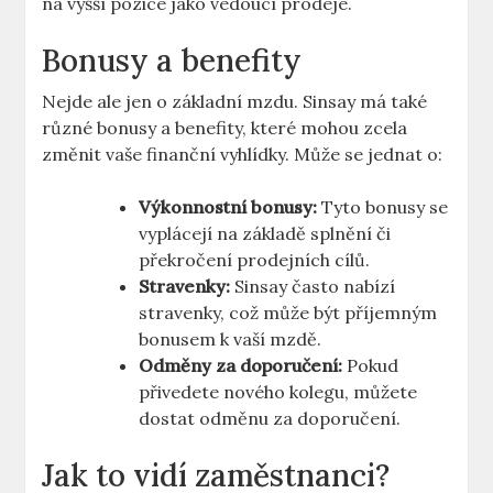
na vyšší pozice jako vedoucí prodeje.
Bonusy a benefity
Nejde ale jen o základní mzdu. Sinsay má také
různé bonusy a benefity, které mohou zcela
změnit vaše finanční vyhlídky. Může se jednat o:
Výkonnostní bonusy:
Tyto bonusy se
vyplácejí na základě splnění či
překročení prodejních cílů.
Stravenky:
Sinsay často nabízí
stravenky, což může být příjemným
bonusem k vaší mzdě.
Odměny za doporučení:
Pokud
přivedete nového kolegu, můžete
dostat odměnu za doporučení.
Jak to vidí zaměstnanci?