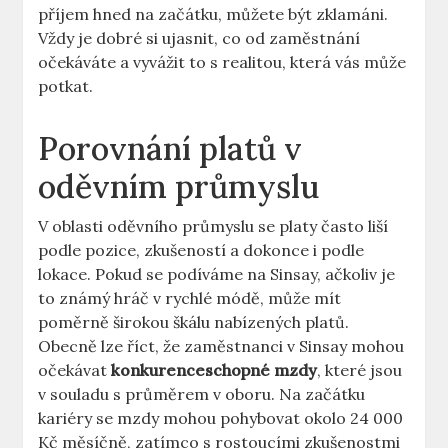
příjem hned na začátku, můžete být zklamáni.
Vždy je dobré si ujasnit, co od zaměstnání
očekáváte a vyvážit to s realitou, která vás může
potkat.
Porovnání platů v
oděvním průmyslu
V oblasti oděvního průmyslu se platy často liší
podle pozice, zkušeností a dokonce i podle
lokace. Pokud se podíváme na Sinsay, ačkoliv je
to známý hráč v rychlé módě, může mít
poměrně širokou škálu nabízených platů.
Obecně lze říct, že zaměstnanci v Sinsay mohou
očekávat
konkurenceschopné mzdy
, které jsou
v souladu s průměrem v oboru. Na začátku
kariéry se mzdy mohou pohybovat okolo 24 000
Kč měsíčně, zatímco s rostoucími zkušenostmi