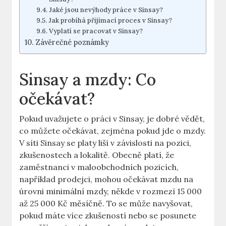
Jaké jsou nevýhody práce v Sinsay?
Jak probíhá přijímací proces v Sinsay?
Vyplatí se pracovat v Sinsay?
Závěrečné poznámky
Sinsay a mzdy: Co
očekávat?
Pokud uvažujete o práci v Sinsay, je dobré vědět,
co můžete očekávat, zejména pokud jde o mzdy.
V síti Sinsay se platy liší v závislosti na pozici,
zkušenostech a lokalitě. Obecně platí, že
zaměstnanci v maloobchodních pozicích,
například prodejci, mohou očekávat mzdu na
úrovni minimální mzdy, někde v rozmezí 15 000
až 25 000 Kč měsíčně. To se může navyšovat,
pokud máte více zkušeností nebo se posunete