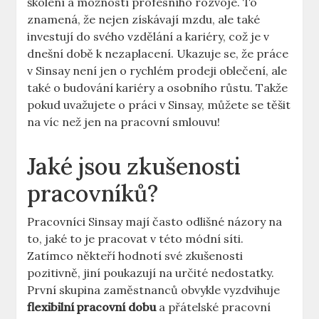
školení a možností profesního rozvoje. To
znamená, že nejen získávají mzdu, ale také
investují do svého vzdělání a kariéry, což je v
dnešní době k nezaplacení. Ukazuje se, že práce
v Sinsay není jen o rychlém prodeji oblečení, ale
také o budování kariéry a osobního růstu. Takže
pokud uvažujete o práci v Sinsay, můžete se těšit
na víc než jen na pracovní smlouvu!
Jaké jsou zkušenosti
pracovníků?
Pracovníci Sinsay mají často odlišné názory na
to, jaké to je pracovat v této módní síti.
Zatímco někteří hodnotí své zkušenosti
pozitivně, jiní poukazují na určité nedostatky.
První skupina zaměstnanců obvykle vyzdvihuje
flexibilní pracovní dobu
a přátelské pracovní