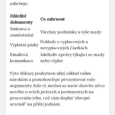
zahrnuje:
Důležité
Co zahrnout
dokumenty
Smlouva o
Všechny podmínky a výše mzdy
zaměstnání
Doklady o vyplacených a
Výplatní pásky
nevyplacených částkách
Emailová
Jakékoliv zprávy týkající se mzdy
komunikace
nebo výplat
Tyto důkazy poskytnou silný základ vašim
nárokům a pomohou lépe prezentovat vaše
argumenty. Kdo ví, možná se navíc dozvíte něco
nového o svých právech a povinnostech na
pracovním trhu, což vám doplní “zbrojní
arzenál” na příští jednání.