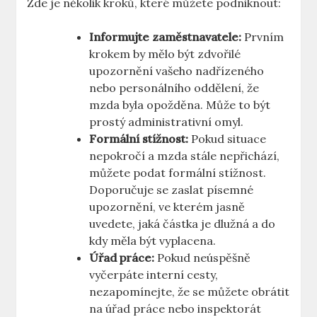
Zde je několik kroků, které můžete podniknout:
Informujte zaměstnavatele:
Prvním
krokem by mělo být zdvořilé
upozornění vašeho nadřízeného
nebo personálního oddělení, že
mzda byla opožděna. Může to být
prostý administrativní omyl.
Formální stížnost:
Pokud situace
nepokročí a mzda stále nepřichází,
můžete podat formální stížnost.
Doporučuje se zaslat písemné
upozornění, ve kterém jasně
uvedete, jaká částka je dlužná a do
kdy měla být vyplacena.
Úřad práce:
Pokud neúspěšně
vyčerpáte interní cesty,
nezapomínejte, že se můžete obrátit
na úřad práce nebo inspektorát