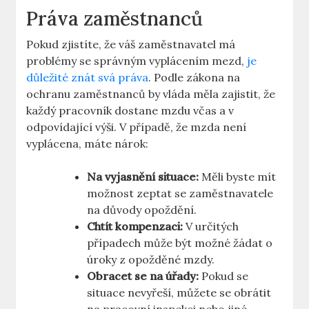
Práva zaměstnanců
Pokud zjistíte, že váš zaměstnavatel má
problémy se správným vyplácením mezd,
je
důležité znát svá práva
. Podle zákona na
ochranu zaměstnanců by vláda měla zajistit, že
každý pracovník dostane mzdu včas a v
odpovídající výši. V případě, že mzda není
vyplácena, máte nárok:
Na vyjasnění situace:
Měli byste mít
možnost zeptat se zaměstnavatele
na důvody opoždění.
Chtít kompenzaci:
V určitých
případech může být možné žádat o
úroky z opožděné mzdy.
Obracet se na úřady:
Pokud se
situace nevyřeší, můžete se obrátit