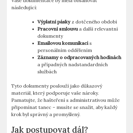
Vaše dokumentace by měla obsahovat
následující:
Výplatní pásky
z dotčeného období
Pracovní smlouvu
a další relevantní
dokumenty
Emailovou komunikaci
s
personálním oddělením
Záznamy o odpracovaných hodinách
a případných nadstandardních
službách
Tyto dokumenty poslouží jako důkazový
materiál, který podporuje vaše nároky.
Pamatujte, že hašteření s administrativou může
připomínat tanec – musíte se snažit, aby každý
krok byl správný a promyšlený.
Jak postupovat dál?