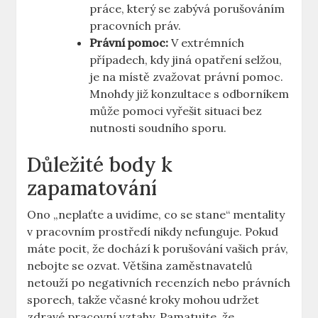
práce, který se zabývá porušováním
pracovních práv.
Právní pomoc:
V extrémních
případech, kdy jiná opatření selžou,
je na místě zvažovat právní pomoc.
Mnohdy již konzultace s odborníkem
může pomoci vyřešit situaci bez
nutnosti soudního sporu.
Důležité body k
zapamatování
Ono „neplaťte a uvidíme, co se stane“ mentality
v pracovním prostředí nikdy nefunguje. Pokud
máte pocit, že dochází k porušování vašich práv,
nebojte se ozvat. Většina zaměstnavatelů
netouží po negativních recenzích nebo právních
sporech, takže včasné kroky mohou udržet
zdravé pracovní vztahy. Pamatujte, že