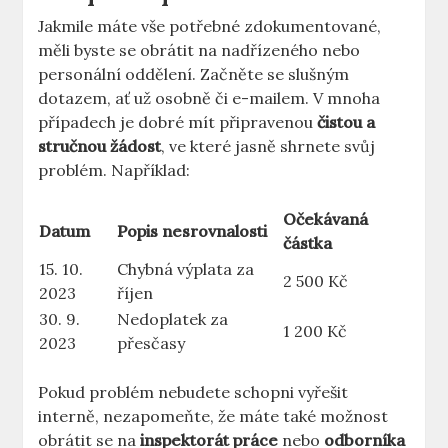
Jakmile máte vše potřebné zdokumentované,
měli byste se obrátit na nadřízeného nebo
personální oddělení. Začněte se slušným
dotazem, ať už osobně či e-mailem. V mnoha
případech je dobré mít připravenou
čistou a
stručnou žádost
, ve které jasně shrnete svůj
problém. Například:
Očekávaná
Datum
Popis nesrovnalosti
částka
15. 10.
Chybná výplata za
2 500 Kč
2023
říjen
30. 9.
Nedoplatek za
1 200 Kč
2023
přesčasy
Pokud problém nebudete schopni vyřešit
interně, nezapomeňte, že máte také možnost
obrátit se na
inspektorát práce
nebo
odborníka