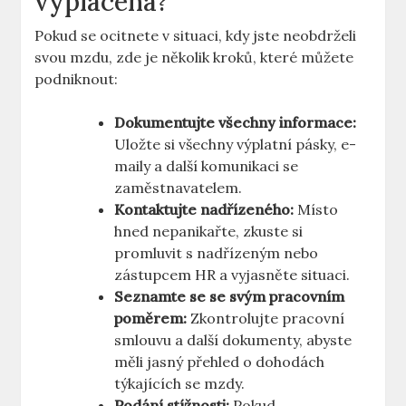
vyplacena?
Pokud se ocitnete v situaci, kdy jste neobdrželi
svou mzdu, zde je několik kroků, které můžete
podniknout:
Dokumentujte všechny informace:
Uložte si všechny výplatní pásky, e-
maily a další komunikaci se
zaměstnavatelem.
Kontaktujte nadřízeného:
Místo
hned nepanikařte, zkuste si
promluvit s nadřízeným nebo
zástupcem HR a vyjasněte situaci.
Seznamte se se svým pracovním
poměrem:
Zkontrolujte pracovní
smlouvu a další dokumenty, abyste
měli jasný přehled o dohodách
týkajících se mzdy.
Podání stížnosti:
Pokud