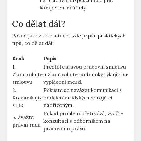
na pracovní inspekci nebo jiné
kompetentní úřady.
Co dělat dál?
Pokud jste v této situaci, zde je pár praktických
tipů, co dělat dál:
Krok
Popis
1.
Přečtěte si svou pracovní smlouvu
Zkontrolujte
a zkontrolujte podmínky týkající se
smlouvu
vyplácení mezd.
2.
Pokuste se navázat komunikaci s
Komunikujte
oddělením lidských zdrojů či
s HR
nadřízeným.
Pokud problém přetrvává, zvažte
3. Zvažte
konzultaci s odborníkem na
právní radu
pracovním právu.