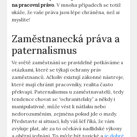
na pracovní právo
. V mnoha případech se totiž
ukáže, že vaše práva jsou lépe chráněna, než si
myslíte!
Zaměstnanecká práva a
paternalismus
Ve světě zaměstnání se pravidelně potkáváme s
otázkami, které se týkají ochrany práv
zaměstnanců. Ačkoliv existují zákonné nástroje,
které mají chránit pracovníky, realita často
překvapí. Paternalismus u zaměstnavatelů, tedy
tendence chovat se “ochranitelsky” a někdy i
manipulativně, může vést k nátlaku nebo
nedorozuměním, zejména pokud jde o mzdy.
Představte si situaci, kdy váš šéf říká, že vám
zvyšuje plat, ale za to očekává nadlidské výkony
a obětní jednání. To může být toxické a
je dobré