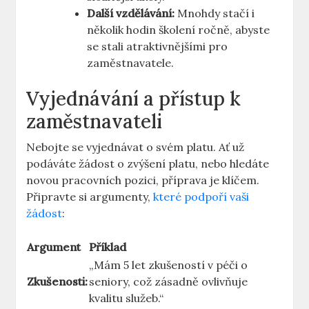
Další vzdělávání:
Mnohdy stačí i
několik hodin⁤ školení ročně, abyste
se stali atraktivnějšími pro
zaměstnavatele.
Vyjednávání a přístup k
zaměstnavateli
Nebojte se vyjednávat o svém ⁢platu.⁢ Ať už
⁢podáváte žádost o zvýšení platu, nebo hledáte
novou pracovních pozici, příprava je klíčem.
Připravte si argumenty,
které podpoří vaši
žádost
:
Argument
Příklad
„Mám 5 let zkušeností ⁢v péči o
Zkušenosti:
seniory, což ‍zásadně ovlivňuje
kvalitu služeb.“