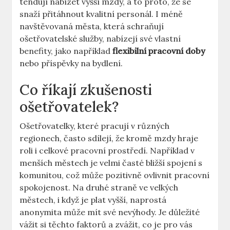
tendují ‍nabízet vyšší mzdy, a to proto, že se
snaží přitáhnout kvalitní personál. I méně
navštěvovaná města, která ⁤schraňují
ošetřovatelské služby, nabízejí ‌své vlastní
benefity, jako například
flexibilní pracovní doby
nebo příspěvky na‍ bydlení.
Co říkají zkušenosti
ošetřovatelek?
Ošetřovatelky, které pracují v různých
⁤regionech, často‍ sdílejí, ⁤že kromě mzdy ⁣hraje
‌roli i ⁢celkové pracovní prostředí. Například ‌v
menších​ městech je‍ velmi časté bližší spojení s
komunitou, což může pozitivně ovlivnit pracovní
spokojenost. Na druhé straně‍ ve velkých
městech, i když je‍ plat⁢ vyšší, naprostá
anonymita může mít své nevýhody.​ Je důležité
⁤vážit si těchto faktorů ⁤a zvážit,⁣ co⁣ je pro vás