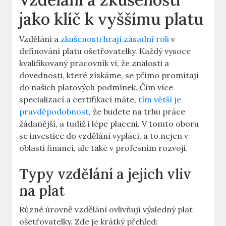
jako klíč k vyššímu platu
Vzdělání a
zkušenosti hrají zásadní roli
v
definování platu ošetřovatelky. Každý ⁣vysoce
⁣kvalifikovaný pracovník ví, ‌že znalosti a
dovednosti, které získáme, se přímo promítají
do ⁤našich⁤ platových⁤ podmínek. Čím více⁢
specializací ​a certifikací máte,
tím větší je
pravděpodobnost
, že budete na trhu práce
žádanější, a tudíž i lépe placeni. V tomto ⁣oboru
se investice do vzdělání vyplácí, a to nejen v
oblasti financí, ale‌ také‌ v profesním rozvoji.
Typy vzdělání a jejich vliv
na plat
Různé úrovně vzdělání ‍ovlivňují výsledný plat​
ošetřovatelky. Zde je krátký přehled: