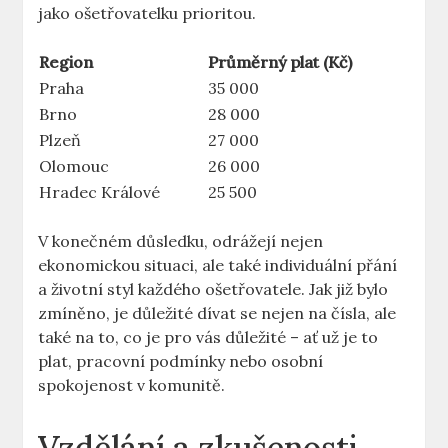
jako ošetřovatelku prioritou.
Region
Průměrný plat (Kč)
Praha
35 000
Brno
28 000
Plzeň
27 000
Olomouc
26 000
Hradec Králové
25 ⁤500
V konečném důsledku, odrážejí nejen
ekonomickou situaci, ale také individuální ⁤přání
a životní styl každého ošetřovatele. Jak již bylo
zmíněno, ⁤je důležité dívat se nejen ⁤na čísla, ale
také na ⁢to, co je pro vás ⁤důležité – ať už⁣ je to
plat, pracovní podmínky nebo​ osobní
spokojenost⁤ v komunitě.
Vzdělání a zkušenosti