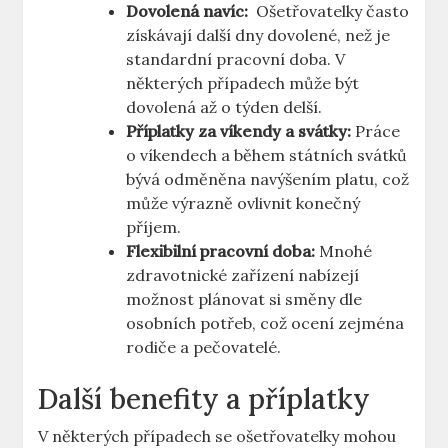
Dovolená navíc:
‍ Ošetřovatelky často
získávají ‌další dny dovolené, než je
standardní pracovní doba. V
některých případech ‍může být
dovolená‍ až o týden delší.
Příplatky za víkendy a ‍svátky:
Práce
o víkendech a během státních svátků
bývá odměněna navýšením platu, což
může výrazně ovlivnit konečný
⁣příjem.
Flexibilní pracovní doba:
Mnohé
zdravotnické zařízení nabízejí
možnost plánovat si směny ​dle​
osobních potřeb,‌ což ocení zejména
rodiče ⁣a pečovatelé.
Další benefity a příplatky
V ⁤některých případech se ošetřovatelky⁢ mohou