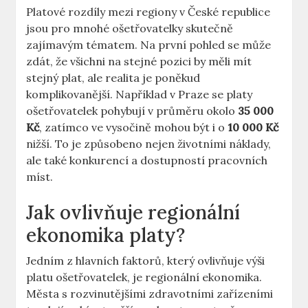
Platové rozdíly mezi regiony v České republice ​
jsou pro mnohé ošetřovatelky skutečně
zajímavým tématem. Na první⁤ pohled ​se může
‌zdát,​ že všichni na stejné pozici by měli mít
stejný plat, ​ale realita je​ poněkud
komplikovanější. ‌Například v Praze se platy
ošetřovatelek pohybují v ⁣průměru okolo⁤
35 000
Kč
,⁤ zatímco ve vysočině​ mohou ⁤být i o
10 000 Kč
nižší. To je způsobeno nejen životními náklady,
ale také konkurencí a dostupností pracovních
míst.
Jak ovlivňuje regionální
ekonomika platy?
Jedním⁤ z hlavních faktorů, který ovlivňuje ​výši
platu⁢ ošetřovatelek, je regionální ekonomika.
Města s rozvinutějšími zdravotními zařízeními