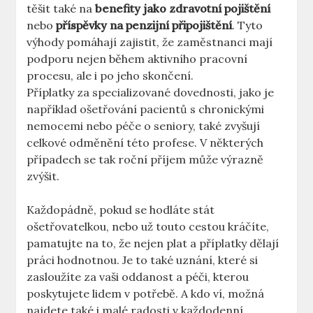
těšit také na
benefity jako zdravotní pojištění
nebo
příspěvky na penzijní připojištění
. Tyto
výhody pomáhají zajistit, že zaměstnanci mají
podporu⁢ nejen během aktivního pracovní‌
procesu, ale i po jeho skončení.‍
Příplatky za specializované dovednosti, jako je
například ošetřování pacientů ⁤s ​chronickými
nemocemi nebo péče o ‍seniory, také zvyšují
celkové‌ odměnění‌ této ⁤profese. ‌V⁢ některých
případech se tak roční příjem může výrazně
zvýšit.
Každopádně, pokud se hodláte stát
ošetřovatelkou, nebo už touto‍ cestou kráčíte,
pamatujte na to, ‌že ⁤nejen plat a příplatky dělají
práci hodnotnou. Je to také⁣ uznání, které si
zasloužíte za vaši oddanost a péči, kterou
poskytujete lidem ​v potřebě. A kdo ⁢ví, možná
najdete také i malé radosti v každodenní⁣