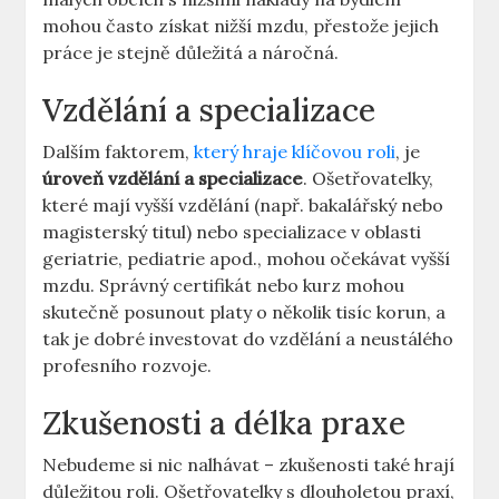
mohou ⁣často získat nižší mzdu, přestože jejich
práce je stejně důležitá‌ a náročná.
Vzdělání a specializace
Dalším faktorem,
který hraje klíčovou roli
, je⁤
úroveň vzdělání a specializace
. Ošetřovatelky,
které mají⁣ vyšší vzdělání (např. bakalářský nebo
magisterský titul) nebo specializace v oblasti
geriatrie, pediatrie ⁣apod., mohou očekávat ‍vyšší
mzdu. Správný certifikát nebo ⁤kurz mohou
skutečně posunout platy o několik tisíc korun, a ​
tak je dobré investovat do vzdělání a neustálého
profesního‌ rozvoje.
Zkušenosti a délka praxe
Nebudeme si nic nalhávat – ​zkušenosti také hrají
důležitou roli. Ošetřovatelky s​ dlouholetou​ praxí,