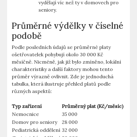
vydělají víc ⁤než ty v domovech ​pro
seniory.
Průměrné ‌výdělky v číselné
​podobě
Podle posledních údajů se průměrné platy
ošetřovatelek pohybují okolo 30 000 Kč
měsíčně. Nicméně, ‌jak​ již bylo zmíněno, lokální
charakteristiky⁢ a‌ další faktory mohou tento
průměr výrazně ovlivnit. Zde je jednoduchá
tabulka, která ilustruje přehled platů ‌podle
různých aspektů:
Typ zařízení
Průměrný plat (Kč/měsíc)
Nemocnice
35 000
Domov pro seniory
28 000
Pediatrická oddělení
32 000