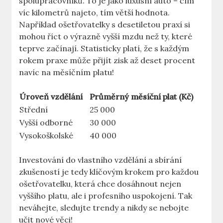
spolupracovníků. To je jako luxusní auto – čím
víc kilometrů najeto, tím větší hodnota.⁣
Například ošetřovatelky s desetiletou praxí si
mohou říct o výrazně vyšší mzdu než ty, které
teprve začínají. Statisticky platí, že s každým
rokem praxe může přijít ⁤zisk až ⁣deset procent
navíc na měsíčním platu!
Úroveň vzdělání
Průměrný ‌měsíční plat ‌(Kč)
Střední
25⁢ 000
Vyšší odborné
30 000
Vysokoškolské
40 000
Investování do vlastního vzdělání a⁣ sbírání
zkušeností je tedy klíčovým krokem pro každou
ošetřovatelku, která chce dosáhnout nejen
vyššího platu,​ ale i profesního uspokojení. Tak
neváhejte, sledujte trendy ⁤a nikdy​ se⁢ nebojte
‍učit nové ‍věci!