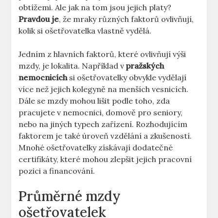
obtížemi. Ale jak na tom jsou⁣ jejich platy?
Pravdou je
, že mraky různých faktorů ovlivňují,
kolik si ošetřovatelka vlastně vydělá.
Jedním z hlavních faktorů,⁤ které ovlivňují výši
⁢mzdy, je lokalita. Například⁣ v⁢
pražských⁤
nemocnicích
si ošetřovatelky obvykle vydělají
více než jejich⁣ kolegyně na ‍menších ​vesnicích.
Dále se mzdy mohou lišit podle​ toho, zda
pracujete v nemocnici,⁤ domově‍ pro seniory,
nebo na‌ jiných typech zařízení. ⁢Rozhodujícím
faktorem je ⁣také úroveň ⁣vzdělání a zkušeností.
Mnohé ošetřovatelky získávají dodatečné
certifikáty,⁤ které⁣ mohou zlepšit jejich pracovní
pozici a ​financování.
Průměrné mzdy
⁣ošetřovatelek