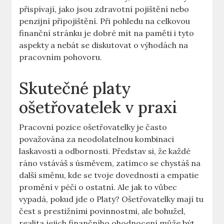
⁤přispívají, jako jsou zdravotní‍ pojištění nebo
penzijní připojištění. Při pohledu na celkovou
finanční stránku je⁣ dobré mít‌ na paměti i ⁤tyto
aspekty a nebát‌ se ⁢diskutovat o výhodách na
pracovním pohovoru.
Skutečné ⁤platy
ošetřovatelek⁢ v praxi
Pracovní pozice ošetřovatelky je často
považována za neodolatelnou kombinaci
laskavosti a odbornosti. Představ si, že každé
ráno vstáváš s úsměvem, zatímco se‍ chystáš⁢ na
další směnu, kde‌ se tvoje ⁣dovednosti a empatie
promění v péči o ostatní. Ale jak to vůbec
vypadá, pokud ‌jde ‌o Platy? ‌Ošetřovatelky mají tu
čest s prestižními povinnostmi, ale bohužel,
realita jejich finančního ohodnocení může být