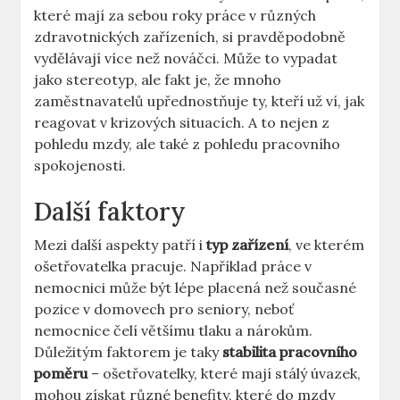
které​ mají za sebou roky ⁣práce v různých
zdravotnických zařízeních, ‌si pravděpodobně
vydělávají více než nováčci. Může to vypadat
jako stereotyp, ale fakt je, že mnoho
zaměstnavatelů upřednostňuje ty, kteří ‌už ví, jak
reagovat v krizových situacích. A ‍to nejen z
pohledu mzdy, ale také z pohledu pracovního
spokojenosti.
Další ⁢faktory
Mezi⁤ další aspekty patří i
typ zařízení
, ve⁢ kterém
ošetřovatelka pracuje. Například práce v
nemocnici může být lépe​ placená než současné
pozice v domovech ​pro seniory, neboť
nemocnice čelí ⁢většímu tlaku a nárokům.
Důležitým faktorem je taky
stabilita ⁤pracovního
poměru
​– ošetřovatelky, které‌ mají stálý úvazek,
mohou získat různé benefity, které do mzdy