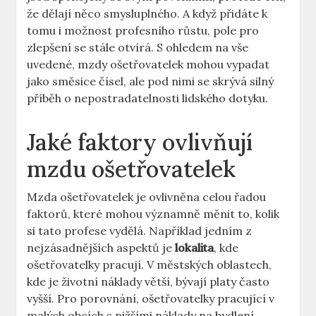
že dělají něco smysluplného. A když přidáte k⁣
tomu i možnost‌ profesního růstu, pole pro
⁢zlepšení se stále otvírá. S ohledem na vše
uvedené, mzdy ošetřovatelek mohou ⁣vypadat
jako​ směsice čísel, ale‍ pod nimi se skrývá silný
příběh o nepostradatelnosti lidského dotyku.
Jaké faktory ovlivňují
mzdu ošetřovatelek
Mzda ošetřovatelek je ovlivněna celou řadou
faktorů, které mohou ⁤významně měnit to, kolik
⁤si‌ tato profese vydělá. ⁣Například ⁢jedním z
nejzásadnějších aspektů je
lokalita
, kde
ošetřovatelky pracují. V městských oblastech,
⁣kde je životní náklady větší, bývají platy často
vyšší. ⁤Pro porovnání, ošetřovatelky pracující v
malých obcích ⁣s nižšími náklady na bydlení