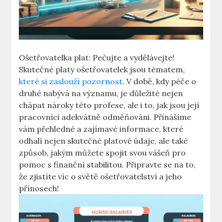
Ošetřovatelka ‌plat: Pečujte a vydělávejte!
Skutečné platy⁤ ošetřovatelek jsou tématem,
které si zaslouží pozornost
. V době, kdy péče o
druhé nabývá na významu, je⁣ důležité nejen
chápat nároky této profese,⁣ ale i to, jak jsou její
pracovníci⁢ adekvátně‌ odměňováni. Přinášíme
vám přehledné a zajímavé informace, které
odhalí⁣ nejen skutečné platové ⁤údaje, ⁣ale také
způsob, jakým můžete spojit svou vášeň ⁢pro
pomoc s ‌finanční stabilitou. ⁣Připravte se na to,
že zjistíte víc o‍ světě ošetřovatelství a jeho
přínosech!