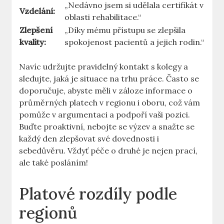
„Nedávno jsem si udělala ⁤certifikát v
Vzdelání:
oblasti rehabilitace.“
Zlepšení​
„Díky mému přístupu‍ se zlepšila⁤
kvality:
spokojenost pacientů ⁤a jejich rodin.“
Navíc udržujte pravidelný kontakt s kolegy a
‍sledujte, jaká⁢ je situace na trhu práce. ⁤Často se⁤
doporučuje, abyste měli⁤ v záloze informace o
průměrných platech v regionu i ⁣oboru, což vám
pomůže v​ argumentaci⁤ a podpoří vaši ‌pozici.
Buďte ⁣proaktivní,​ nebojte se výzev a snažte se
každý den⁢ zlepšovat⁤ své dovednosti i
sebedůvěru.⁢ Vždyť ⁤péče o druhé je nejen prací,
⁤ale⁤ také posláním!
Platové rozdíly ⁢podle
regionů