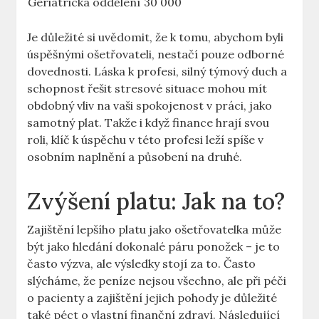
Geriatrická oddělení
30 000
Je důležité si ‌uvědomit, že k tomu,⁣ abychom byli
úspěšnými ošetřovateli, nestačí pouze‍ odborné
dovednosti. ⁢Láska k ‍profesi, silný týmový duch a
schopnost řešit⁣ stresové situace mohou mít
obdobný vliv na vaši ⁣spokojenost v práci, jako
samotný plat.⁤ Takže i když ‍finance hrají svou
roli, klíč k ⁢úspěchu v ⁤této profesi leží spíše v
osobním naplnění a působení na druhé.
Zvýšení⁤ platu: Jak na to?
Zajištění lepšího‌ platu‍ jako ‍ošetřovatelka může
být jako hledání dokonalé ⁣páru ponožek – je to
často výzva, ale výsledky stojí za to. Často
slýcháme,‍ že peníze nejsou všechno, ale při péči
o pacienty a zajištění jejich pohody je důležité
také péct ‍o vlastní finanční zdraví. Následující