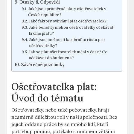
Otázky & Odpovědi
Jaké jsou ​průměrné platy ošetřovatelek v
České republice?
Jaké faktory ovlivňují plat ošetřovatelek?
Jaké benefity mohou ošetřovatelky očekávat
kromě platu?
Jaké⁢ jsou možnosti kariérního růstu pro
ošetřovatelky?
Jak se⁣ plat ošetřovatelek mění v čase? Co‍
očekávat do budoucna?
Závěrečné poznámky
Ošetřovatelka ‍plat:
Úvod ⁤do tématu
Ošetřovatelky, nebo také pečovatelky, hrají
‍nesmírně důležitou roli v ⁢naší společnosti. ​Bez
jejich⁤ oddané‌ práce by se mnoho lidí, ⁢kteří
potřebují pomoc, potýkalo s ⁣mnohem většími