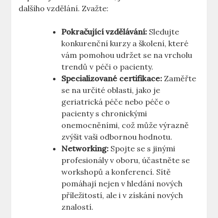
dalšího vzdělání. Zvažte:
Pokračující vzdělávání:
Sledujte
konkurenční kurzy⁣ a školení, které
vám pomohou udržet se na vrcholu
trendů v péči o pacienty.
Specializované certifikace:
Zaměřte
se na určité oblasti, jako je
geriatrická péče ⁤nebo péče ⁤o
pacienty s chronickými
⁤onemocněními, ​což může výrazně
zvýšit vaši odbornou hodnotu.
Networking:
Spojte se s⁤ jinými
‍profesionály v oboru, účastněte se​
workshopů a konferencí. Sítě
pomáhají nejen v hledání nových​
příležitostí, ale​ i v‌ získání nových
znalostí.