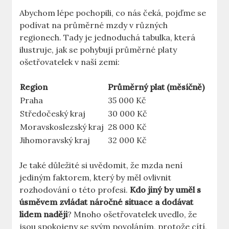
Abychom lépe ⁢pochopili, co nás čeká, pojďme se
podívat na průměrné mzdy v různých
regionech. Tady je jednoduchá ⁣tabulka, která
‍ilustruje, ‍jak⁤ se pohybují průměrné platy
ošetřovatelek v naší zemi:
Region
Průměrný ⁢plat (měsíčně)
Praha
35 000 Kč
Středočeský kraj
30 000 Kč
Moravskoslezský kraj
28 000 Kč
Jihomoravský ‍kraj
32 000 Kč
Je také důležité si‍ uvědomit, že⁣ mzda není
jediným faktorem, který by měl ovlivnit
rozhodování o této profesi.⁢
Kdo jiný by uměl s
úsměvem zvládat náročné situace a dodávat
lidem naději
? Mnoho ošetřovatelek uvedlo, že
jsou spokojeny se svým povoláním, protože cítí,