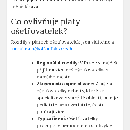
méně lákavá.
Co ovlivňuje platy
ošetřovatelek?
Rozdíly v ‌platech ošetřovatelek jsou viditelné a
závisí na⁢ několika faktorech
:
Regionální rozdíly:
V Praze si⁢ můžeš
přijít na více než⁤ ošetřovatelka z
menšího města.
Zkušenosti a specializace:
Zkušené
ošetřovatelky​ nebo ty, které se
specializovaly ⁢v určité ⁢oblasti, ⁢jako je⁢
pediatrie nebo geriatrie, často
pobírají více.
Typ zařízení:
Ošetřovatelky
pracující v nemocnicích⁤ si obvykle