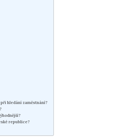
 při hledání zaměstnání?
?
výhodnější?
České republice?