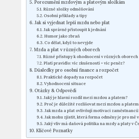
Porozumění mzdovým a platovým složkám
Různé složky odměňování
Osobní příklady a tipy
Jak si vyjednat lepší mzdu nebo plat
Jak správně přistoupit k jednání
Humor jako zbraň
Co dělat, když to nevyjde
Mzda a plat v různých oborech
Různé přístupy k ohodnocení v různých oborech
Platí pravidlo: víc zkušeností = víc peněz?
Důsledky pro osobní finance a rozpočet
Praktické dopady na rozpočet
Vyhodnocení situace
Otázky & Odpovědi
Jaký je hlavní rozdíl mezi mzdou a platem?
Proč je důležité rozlišovat mezi mzdou a platem
Jak mzda a plat ovlivňují motivaci zaměstnanců
Jak mohu zjistit, která forma odměny je pro mě 
Jaký vliv má daňová politika na mzdy a platy v 
Klíčové Poznatky