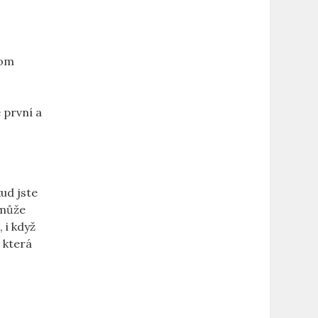
tom
 první a
ud jste
 může
 i když
 která