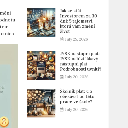
Jak se stát
změní
Investorem za 30
 hodnotu
dní: 5 tajemství,
která vám změní
ntem
život
 o nich
July 25, 2026
JYSK nastupni plat:
JYSK nabízí lákavý
nástupní plat:
Podrobnosti uvnitř!
July 20, 2026
Školník plat: Co
očekávat od této
práce ve škole?
July 20, 2026