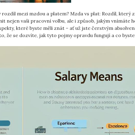
ný rozdíl mezi mzdou a platem? Mzda vs plat: Rozdíl, který 
vnit nejen vaši pracovní volbu, ale i způsob, jakým vnímáte
pekty, které byste měli znát – ať už jste čerstvým absolve
, že se dozvíte, jak tyto pojmy opravdu fungují a co byste