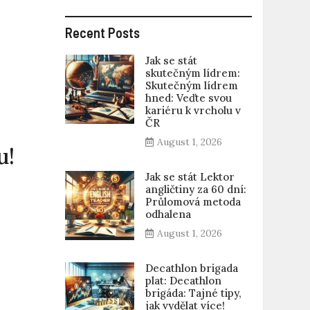
Recent Posts
Jak se stát
skutečným lídrem:
Skutečným lídrem
hned: Veďte svou
kariéru k vrcholu v
ČR
August 1, 2026
u!
Jak se stát Lektor
angličtiny za 60 dní:
Průlomová metoda
odhalena
August 1, 2026
Decathlon brigada
plat: Decathlon
brigáda: Tajné tipy,
jak vydělat více!