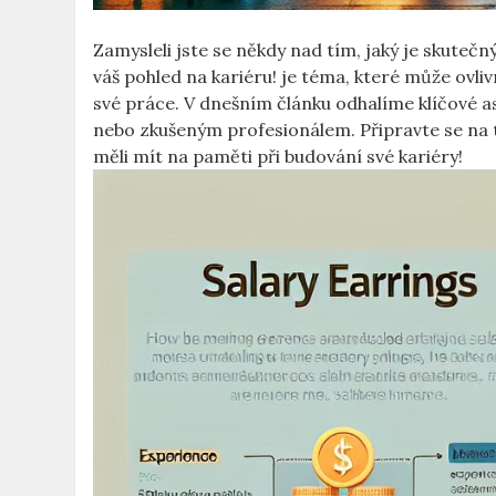
Zamysleli jste se někdy nad tím, jaký je skuteč
váš pohled na kariéru! je téma, které může ovli
své práce. V dnešním článku odhalíme klíčové as
nebo zkušeným profesionálem. Připravte se na to
měli mít na paměti při budování své kariéry!