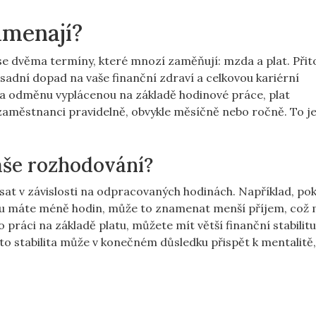
amenají?
se dvěma termíny, které mnozí zaměňují: mzda a plat. Při
sadní dopad na vaše finanční zdraví a celkovou kariérní
na odměnu vyplácenou na základě hodinové práce, plat
 zaměstnanci pravidelně, obvykle měsíčně nebo ročně. To je
vaše rozhodování?
at v závislosti na odpracovaných hodinách. Například, pok
du máte méně hodin, může to znamenat menší příjem, což
práci na základě platu, můžete mít větší finanční stabilitu,
to stabilita může v konečném důsledku přispět k mentalitě,