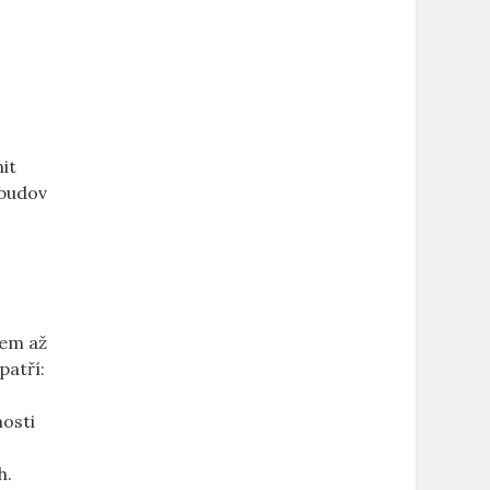
it
 budov
rem až
patří:
nosti
h.