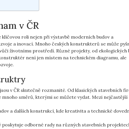
znam v ČR
e klíčovou roli nejen při výstavbě moderních budov a
 rozvoje a inovací. Mnoho českých konstrukterů se může pyšn
vůči životnímu prostředí. Různé projekty, od ekologických
 konstruktér není jen místem na technickém diagramu, ale
zvoje.
truktry
 jsou v ČR skutečně rozmanité. Od klasických stavebních fi
je mnoho směrů, kterými se můžete vydat. Mezi nejčastější 
ov a dalších konstrukcí, kde kreativita a technické doved
ý poskytuje odborné rady na různých stavebních projektec