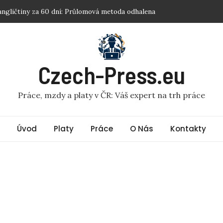
lat: Decathlon brigáda: Tajné tipy, jak vydělat více!
cerem: Ovládněte sociální sítě za 7 dní – tajný recept
t: Peer konzultanti: Nečekaně vysoké platy odhaleny!
ným lídrem: Skutečným lídrem hned: Veďte svou kariéru k
Czech-Press.eu
Práce, mzdy a platy v ČR: Váš expert na trh práce
Úvod
Platy
Práce
O Nás
Kontakty