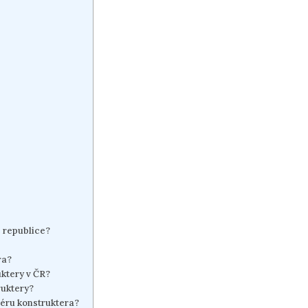
é republice?
ra?
uktery v ČR?
ruktery?
iéru konstruktera?