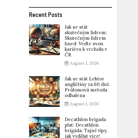
Recent Posts
Jak se stát
skutečným lídrem:
Skutečným lídrem
hned: Veďte svou
kariéru k vrcholu v
ČR
August 1, 2026
Jak se stát Lektor
angličtiny za 60 dní:
Průlomová metoda
odhalena
August 1, 2026
Decathlon brigada
plat: Decathlon
brigáda: Tajné tipy,
jak vydělat více!