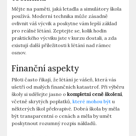
Mějte na paměti, jaká letadla a simulátory ⁢škola
používá.​ Moderní technika může ⁤zásadně
ovlivnit váš výcvik a poskytne vám lepší základ
pro reálné⁤ létání. Zeptejte ⁢se, kolik hodin
praktického‍ výcviku jste⁢ v kurzu dostali, a zda
⁤existují další⁣ příležitosti‍ k létání nad ⁤rámec
osnov.
Finanční⁤ aspekty
Piloti⁢ často‌ říkají, že létání je‍ vášeň, ⁤která vás
ušetří od malých finančních katastrof. Při výběru
‌školy si udělejte jasno o
kompletní ceně školení
,
včetně skrytých poplatků,
které mohou být
u
některých škol překvapivé. Dobrá škola ⁣by měla
⁣být transparentní o cenách a měla by​ umět⁣
poskytnout rozumný rozpis nákladů.