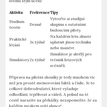
svému stylu učení:
Aktivita
Frekvence
Tipy
Vytvořte si studijní​
Studium
Denně
skupinu s⁢ ostatními
teorie
budoucími piloty.
Na každém letu⁢ zkuste
Praktické
3x týdně
uplatnit jinou techniku
⁣létání
nebo manévr.
Simulátor je⁣ skvělý pro
Simulátory
2x týdně
trénink krizových
scénářů.
Příprava na pilotní ‍zkoušky ‌je tedy mnohem ⁣víc
než jen prosté ⁤memorování faktů a číslic. Je to⁤
celkové dobrodružství, které‍ vyžaduje
odhodlání, ⁣trpělivost a vášeň. A⁣ pokud na té
cestě narazíte na překážky, nezapomeňte, že za
každým⁤ mrakem ‍svítí slunce!