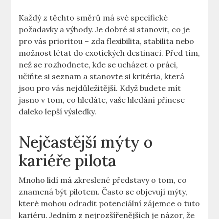
Každý z⁤ těchto směrů ⁤má své ‍specifické
požadavky a výhody. Je dobré si stanovit, ⁢co‌ je
pro vás prioritou – zda flexibilita,​ stabilita nebo⁣
možnost létat ⁤do exotických destinací. Před tím,
než⁣ se rozhodnete, ⁢kde se ucházet o práci,
učiňte si seznam‍ a‌ stanovte si kritéria, která​
jsou pro vás ⁤nejdůležitější.⁣ Když budete mít
jasno v tom, co hledáte, vaše hledání přinese
daleko lepší výsledky.
Nejčastější mýty o ​
kariéře pilota
Mnoho lidí⁤ má zkreslené představy o tom, co
znamená být ⁢pilotem. Často se objevují mýty,
které mohou odradit potenciální​ zájemce o tuto​
kariéru. Jedním ⁤z ⁢nejrozšířenějších je názor, ‌že