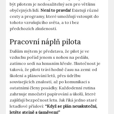
být⁣ pilotem je nedosažitelný ⁢sen pro většinu
obyčejných lidí.
Není⁤ to pravda!
Existují různé
cesty a programy, které⁣ umožňují vstoupit do
tohoto vzrušujícího světa, a to i bez
předchozích‍ zkušeností.
Pracovní náplň pilota
Dalším mýtem je představa, že pilot je ve
vzduchu pořád jenom s nohou na pedálu,​
zatímco sedí⁣ na luxusním křesle. Skutečnost ‌je
⁤taková, že piloti ​tráví hodně času na zemi: od
školení a plánování ‌letů, ‍přes údržbu
souvisejících ‌znalostí, až po komunikaci s
ostatními členy posádky. Každodenní rutina
zahrnuje množství papírování a úkolů, které
zajišťují bezpečnost letu. Jak říká jedno staré
‍letadlové přísloví:
“Když se​ plán ⁢neuskuteční,
letěte ​stejně‍ s úsměvem!”