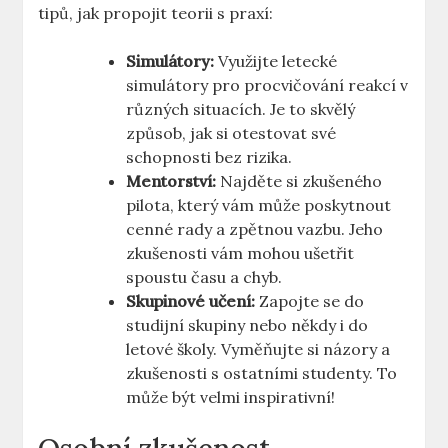
tipů,⁣ jak propojit teorii s praxí:
Simulátory:
Využijte letecké​
simulátory ⁤pro procvičování reakcí v‌
různých situacích. Je‌ to skvělý
způsob, jak si⁢ otestovat své
schopnosti bez rizika.
Mentorství:
Najděte si ​zkušeného
pilota, který vám může poskytnout
cenné rady a zpětnou vazbu. Jeho
zkušenosti ​vám mohou ušetřit
spoustu času a chyb.
Skupinové učení:
Zapojte⁣ se do
studijní skupiny nebo někdy i ​do
letové školy. Vyměňujte si názory a
zkušenosti‌ s ostatními ⁤studenty. To
‌může být velmi inspirativní!