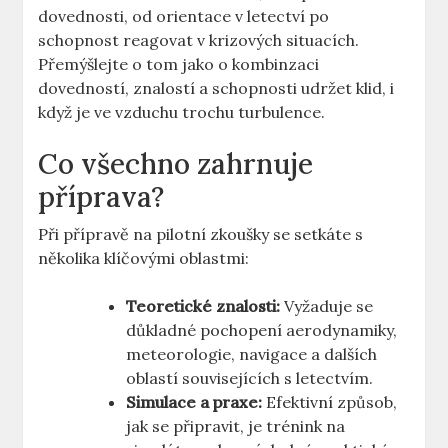
dovednosti, od orientace v letectví​ po‌
schopnost reagovat v krizových situacích.
Přemýšlejte ‌o ​tom⁢ jako o⁢ kombinzaci
dovedností, znalostí a schopnosti udržet ‌klid, i
když je ‍ve vzduchu trochu turbulence.
Co všechno zahrnuje⁣
příprava?
Při přípravě na pilotní zkoušky se setkáte s
několika ⁣klíčovými oblastmi:
Teoretické znalosti:
Vyžaduje ⁢se
důkladné pochopení aerodynamiky,
meteorologie, navigace a dalších
oblastí souvisejících s letectvím.
Simulace a ⁤praxe:
Efektivní způsob,⁤
jak​ se‍ připravit, je‌ trénink na