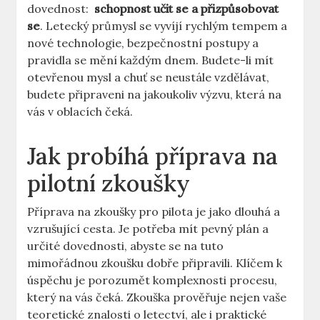
dovednost: ‌
schopnost učit se a přizpůsobovat
se
. Letecký ⁢průmysl se⁣ vyvíjí rychlým tempem a
nové technologie, bezpečnostní postupy ⁤a⁢
pravidla se⁣ mění každým dnem. ​Budete-li mít
otevřenou mysl a ‍chuť se⁤ neustále vzdělávat,
budete připraveni na jakoukoliv výzvu,‍ která na
vás v oblacích čeká.
Jak probíhá příprava na
pilotní zkoušky
Příprava na zkoušky pro pilota je jako dlouhá a⁤
vzrušující cesta. Je potřeba mít pevný ‌plán​ a
určité dovednosti, abyste se ⁢na tuto
mimořádnou zkoušku dobře připravili. Klíčem k
úspěchu je porozumět komplexnosti procesu,
který na vás čeká. Zkouška prověřuje ‌nejen vaše
teoretické znalosti o letectví, ‌ale⁤ i praktické‌