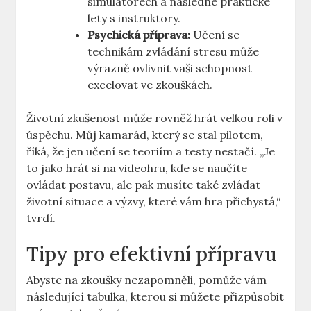
simulátorech⁢ a následné ⁢praktické
lety s instruktory.
Psychická příprava:
Učení se
technikám zvládání stresu může‍
výrazně ovlivnit vaši‌ schopnost⁣
excelovat ve zkouškách.
Životní zkušenost může ⁢rovněž hrát velkou roli v
úspěchu. Můj kamarád, který se ‌stal ⁣pilotem,
říká, ‍že ⁣jen učení se teoriím a testy nestačí. „Je⁤
to jako hrát si​ na videohru,​ kde ⁣se naučíte
⁢ovládat postavu,⁢ ale pak musíte ‌také ‌zvládat
životní situace a výzvy, které vám hra přichystá,“
tvrdí.
Tipy pro efektivní přípravu
Abyste ⁣na zkoušky nezapomněli, pomůže vám
následující⁤ tabulka, kterou⁤ si ​můžete přizpůsobit‍