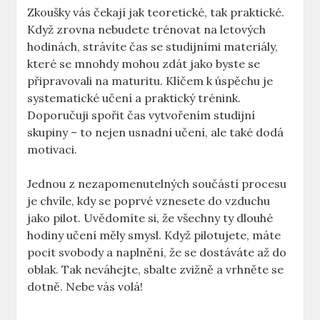
Zkoušky vás čekají jak teoretické, tak praktické.
Když zrovna nebudete trénovat na letových
hodinách, strávíte ‍čas se studijními materiály,
které se‍ mnohdy⁤ mohou zdát jako byste se
‌připravovali na maturitu.‍ Klíčem k úspěchu je
systematické‌ učení a praktický ‌trénink.
Doporučuji spořit ⁣čas vytvořením studijní
skupiny – to nejen⁢ usnadní učení, ale také dodá
motivaci.
Jednou z‍ nezapomenutelných součástí procesu
je chvíle, kdy se poprvé vznesete do ⁤vzduchu
⁣jako ‍pilot. Uvědomíte si, že všechny ty dlouhé
hodiny⁤ učení ⁢měly smysl. Když pilotujete, máte
⁣pocit ‍svobody​ a​ naplnění,⁢ že ‌se dostáváte až‌ do
oblak. Tak neváhejte, sbalte zvižně a​ vrhněte se
dotně.⁤ Nebe vás volá!