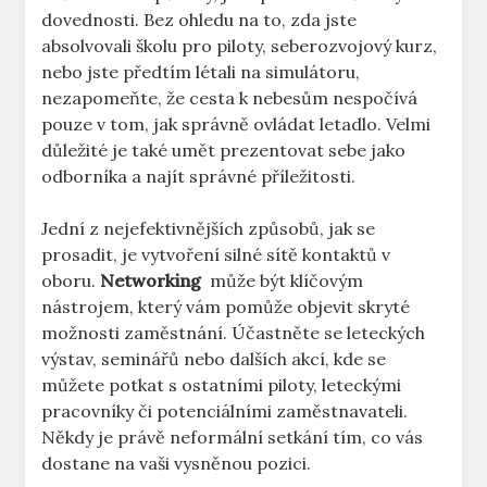
dovednosti. Bez ohledu⁢ na⁢ to,⁤ zda jste
absolvovali školu⁤ pro piloty, seberozvojový‍ kurz,
nebo jste předtím létali na simulátoru,
nezapomeňte,​ že cesta k nebesům nespočívá
⁤pouze v tom, jak⁢ správně ovládat letadlo. Velmi
důležité​ je také umět prezentovat sebe jako
odborníka a⁣ najít správné příležitosti.
Jední z nejefektivnějších ⁤způsobů, jak se
prosadit,⁢ je vytvoření ​silné sítě kontaktů v ​
oboru.
Networking
⁤ může být klíčovým
nástrojem, který vám ‌pomůže objevit skryté
možnosti⁢ zaměstnání. Účastněte ‌se⁣ leteckých
výstav,⁤ seminářů‍ nebo‍ dalších akcí, kde se⁤
můžete potkat s ostatními‌ piloty, leteckými
pracovníky či potenciálními zaměstnavateli.
⁢Někdy je právě neformální setkání‍ tím, co vás
dostane na ‍vaši vysněnou pozici.