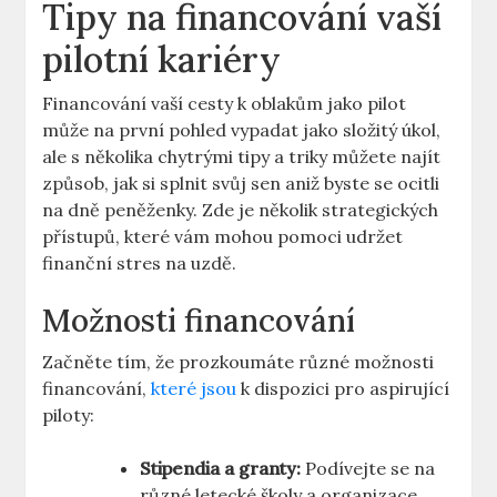
Tipy na ‌financování vaší
pilotní kariéry
Financování ​vaší cesty ​k oblakům jako pilot
‌může ⁤na první pohled vypadat jako složitý úkol,
ale s několika chytrými tipy a triky můžete najít
⁤způsob,⁤ jak si splnit svůj sen aniž byste se⁣ ocitli
‍na dně peněženky. Zde je několik⁢ strategických
přístupů, které vám​ mohou pomoci udržet⁤
finanční stres ⁤na⁤ uzdě.
Možnosti financování
Začněte tím, že prozkoumáte‌ různé možnosti
financování,
které jsou
k dispozici ‍pro aspirující
piloty:
Stipendia a granty:
Podívejte se na
různé letecké školy a organizace,