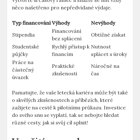
Vytvořte si časový rámec ⁤a snažte se mít ‌vždy
‌něco našetřeno ⁤pro⁢ nepředvídané ⁣výdaje.
Typ financování
Výhody
Nevýhody
Financování⁤
Stipendia
Obtížné získat
bez splácení
Studentské
Rychlý ⁤přístup k
Nutnost
půjčky
financím
splácet s ‌úroky
Práce na
Praktické
Náročné na
‍částečný
⁢zkušenosti
čas
úvazek
Pamatujte, že vaše letecká kariéra může být také​
o skvělých zkušenostech a příbězích, které
zažijete na cestě k​ pilotnímu průkazu. Investice
do⁤ svého snu se vyplatí, tak ⁢se nebojte hledat
různé cesty,⁤ jak si svůj cíl splnit!