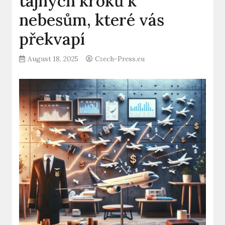
tajných kroků k
nebesům, které vás
překvapí
August 18, 2025
Czech-Press.eu