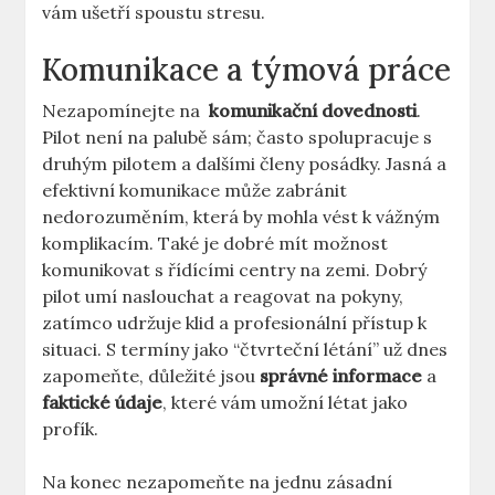
vám ušetří spoustu stresu.
Komunikace a týmová práce
Nezapomínejte na ⁢
komunikační‌ dovednosti
.
⁣Pilot není na ⁢palubě sám; často spolupracuje s
druhým​ pilotem a dalšími členy posádky.​ Jasná a⁢
efektivní komunikace může zabránit
nedorozuměním, která by mohla​ vést k vážným
komplikacím. Také je dobré mít možnost
komunikovat s řídícími centry​ na zemi. Dobrý
pilot umí naslouchat a reagovat na pokyny,
zatímco udržuje klid a ​profesionální přístup k​
situaci. ​S termíny jako “čtvrteční létání” už ⁣dnes
zapomeňte, důležité jsou
správné informace
a
faktické údaje
, které vám umožní ‌létat jako
profík.
Na konec⁢ nezapomeňte na jednu zásadní