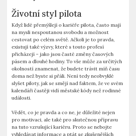
Životní styl pilota
Když lidé přemýšlejí ‍o kariéře pilota,⁣ často mají
na mysli‍ nespoutanou svobodu a možnost
cestovat‌ po celém světě. Ačkoli je ⁤to pravda,
existují také výzvy,​ které s​ touto⁤ profesí
přicházejí – jako‌ jsou časté ⁣změny časových
pásem a dlouhé hodiny. To‌ vše může za ⁣určitých
‍okolností znamenat, že ​budete trávit ⁤míň času
doma než byste ‌si přáli. ⁣Není tedy neobvyklé
slyšet piloty, jak se smějí nad faktem, že ve svém
kalendáři častěji vidí městské ‍kódy než rodinné
události.⁤
Vědět,⁤ co je‍ pravda a ⁤co ne, je ⁣důležité nejen
‌pro motivaci, ale také pro skutečnou přípravu
na tuto vzrušující kariéru.‌ Proto se nebojte
vyhledávat informace a⁤ ptát ⁣se zkušenějších