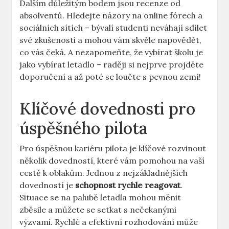
Dalším důležitým bodem jsou recenze od
absolventů. Hledejte názory ‌na ‌online fórech​ a
sociálních sítích – bývalí studenti neváhají sdílet
své zkušenosti a ​mohou vám⁤ skvěle napovědět,
‍co​ vás čeká. A nezapomeňte, že vybírat ​školu je
jako vybírat letadlo – ⁤raději si nejprve projděte
doporučení a až​ poté⁣ se loučte ‌s pevnou zemí!
Klíčové dovednosti pro
úspěšného pilota
Pro úspěšnou ‍kariéru pilota je klíčové rozvinout
několik dovedností, které‌ vám ⁢pomohou na vaší
cestě k oblakům. Jednou z ⁢nejzákladnějších
dovedností je
schopnost ⁢rychle reagovat
.
Situace se na palubě letadla mohou měnit
zběsile a můžete se⁢ setkat s ⁢nečekanými
výzvami. Rychlé a efektivní‍ rozhodování může