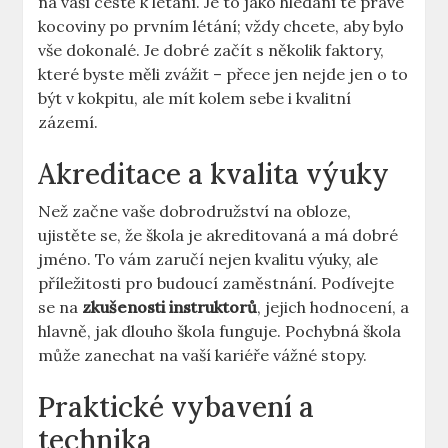
na vaší cestě k létání. Je to jako hledání té pravé
kocoviny po prvním létání; vždy⁤ chcete, aby‍ bylo
⁤vše dokonalé.‍ Je dobré⁤ začít s několik faktory,
které⁤ byste měli zvážit –⁤ přece jen nejde ⁢jen o⁤ to
být v kokpitu,⁤ ale⁢ mít kolem sebe i kvalitní‍
zázemí.
Akreditace a kvalita výuky
Než začne⁢ vaše dobrodružství na obloze,
ujistěte se, že ‌škola je akreditovaná a má dobré
jméno. To vám zaručí‍ nejen kvalitu výuky, ale⁢
příležitosti ​pro budoucí zaměstnání. Podívejte
se na
zkušenosti ⁢instruktorů
, jejich hodnocení, a
hlavně, ⁤jak dlouho škola funguje.⁢ Pochybná škola
může zanechat na vaší‌ kariéře vážné stopy.
Praktické vybavení a
technika