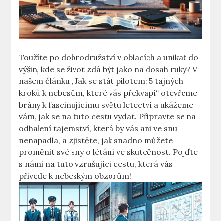
Toužíte po dobrodružství ⁢v oblacích a unikat‍ do
výšin, kde se‌ život zdá být jako na dosah ruky? V
našem ⁣článku „Jak se stát pilotem: 5⁤ tajných
kroků k⁣ nebesům, ‍které vás překvapí“ otevřeme
brány k fascinujícímu světu letectví a ​ukážeme
vám, jak‌ se na‌ tuto cestu vydat. Připravte se ‍na
odhalení tajemství, která‌ by vás ani ve snu‌
nenapadla, ‍a zjistěte, jak snadno můžete
proměnit ⁢své sny o létání ve skutečnost. Pojďte
s námi na ​tuto‍ vzrušující cestu, která vás‌
přivede k nebeským obzorům!