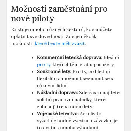
Možnosti ⁣zaměstnání​ pro
nové piloty
Existuje mnoho různých sektorů, kde můžete
uplatnit své dovednosti. Zde je několik
možností,
které byste měli zvážit
:
Kommerční letecká doprava:
‍Ideální
pro ty
, kteří⁤ chtějí létat s pasažéry.
Soukromé lety:
Pro ty, co ⁢hledají⁣
flexibilitu a možnost seznámit se s
různými ‍lidmi.
Nákladní doprava:
Zde ‌často najdete
solidní pracovní nabídky, které‌
zahrnují třeba noční‌ lety.
Vojenské letectvo:
⁢Ačkoliv to
vyžaduje hodně‌ výcviku a závazku, je
to cesta s mnoha výhodami.