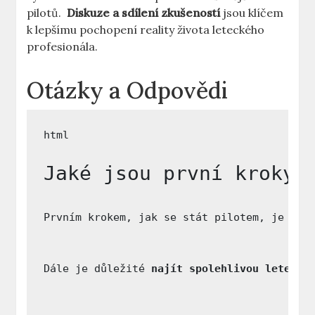
pilotů. ​
Diskuze a sdílení zkušeností
jsou klíčem
⁣k lepšímu pochopení ⁤reality‍ života leteckého
profesionála.
Otázky a⁢ Odpovědi
Jaké jsou první kroky 
Prvním krokem, jak se stát pilotem, je 
sez
Dále je důležité 
najít spolehlivou letecko