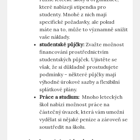
které nabízejí stipendia pro
studenty. Mnohé z​ nich⁢ mají
specifické požadavky,‍ ale pokud
máte na to, může to významně snížit
vaše náklady.
studentské půjčky:
Zvažte možnost
financování prostřednictvím⁤
studentských půjček. Ujistěte se
však, že si důkladně‌ prostudujete
podmínky – některé půjčky⁢ mají
‍výhodné⁣ úrokové sazby a flexibilní ​
splátkové plány.
Práce a studium:
⁢ Mnoho leteckých
škol nabízí​ možnost práce na
částečný ‍úvazek, která vám umožní
vydělat si​ nějaké peníze a‍ zároveň‌ se
soustředit ⁢na školu.