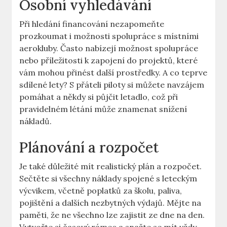
Osobní vyhledávání
Při hledání financování nezapomeňte
prozkoumat i možnosti spolupráce s místními
aerokluby. Často nabízejí možnost spolupráce
nebo příležitosti k zapojení do ‍projektů, které
vám mohou přinést další ​prostředky. A‍ co teprve
sdílené lety? S přáteli piloty si můžete navzájem
pomáhat⁣ a někdy si půjčit letadlo, ⁣což při
pravidelném létání může znamenat snížení
nákladů.
Plánování a ‍rozpočet
Je⁤ také důležité mít ⁢realistický plán ⁢a ‌rozpočet.
Sečtěte si všechny náklady spojené s leteckým
výcvikem, včetně poplatků za školu, paliva,
pojištění a⁣ dalších nezbytných​ výdajů. Mějte ⁤na
paměti, že ne ⁤všechno lze zajistit ze dne na den.