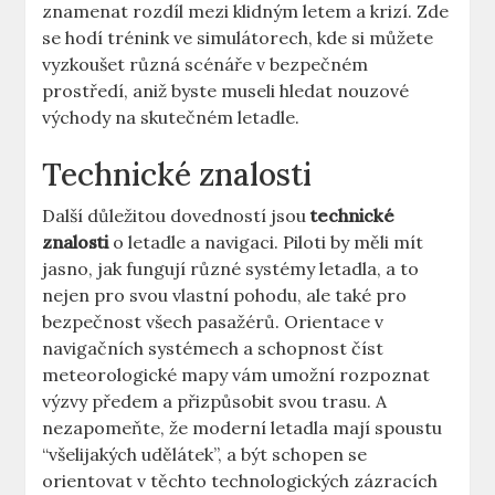
znamenat rozdíl ​mezi​ klidným letem a ⁣krizí. Zde
se hodí ⁢trénink ‍ve⁣ simulátorech, kde si můžete
vyzkoušet různá scénáře v bezpečném‍
prostředí, aniž‍ byste museli hledat nouzové
východy na skutečném letadle.
Technické znalosti
Další důležitou dovedností jsou
technické
⁣znalosti
‍o letadle⁣ a ​navigaci. ⁢Piloti by měli mít‌
jasno, jak⁤ fungují různé systémy letadla, a to
nejen pro svou vlastní‍ pohodu, ale také pro​
bezpečnost ⁣všech pasažérů.‌ Orientace v
navigačních systémech a schopnost číst
meteorologické mapy vám umožní rozpoznat
⁣výzvy ⁢předem a přizpůsobit svou ​trasu. ⁢A
nezapomeňte, že moderní letadla⁣ mají ‌spoustu
“všelijakých udělátek”, a být schopen se‌
orientovat ‌v těchto technologických‌ zázracích