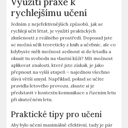
Využití praxe k
rychlejšímu učení
Jedním z nejefektivnějších způsobů, jak se⁢
rychleji učit létat, je využití praktických
‌zkušeností z reálného prostředí. Doposud jste
se⁣ možná učili teoreticky z knih ​a učebnic, ale co
kdybyste měli možnost ⁢sednout si do letadla a
okusit tu svobodu na vlastní kůži? ‌Mít možnost
aplikovat znalosti, které jste získali, je jako
přepnout na vyšší stupeň –⁣ najednou všechno
dává ⁤větší smysl. Například, pokud se ‌učíte
pravidla letového provozu, zkuste si je
představit v kontextu ⁤komunikace s řízením letu
při skutečném letu.
Praktické tipy pro učení
Aby ‌bylo‌ učení maximálně efektivní, tady ⁢je ‌pár