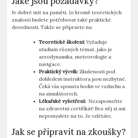
Jaké jsou požadavky?
Je ​dobré mít na paměti, ‍že‌ kromě ⁢teoretických
znalostí budete potřebovat také‌ praktické
dovednosti. ‍Takže se připravte⁤ na:
Teoretické školení:
Vyžaduje
studium různých témat, jako ⁤je
aerodynamika, meteorologie a
navigace.
Praktický výcvik:
⁤Zkušenosti pod
⁢dohledem ​instruktora jsou nezbytné.
Čeká ⁤vás​ spousta hodin ve vzduchu a
na ⁤simulátorech.
Lékařské ⁣vyšetření:
‌ Nezapomeňte
na ⁣zdravotní ​certifikát! Bez něj si ani
‍nepomyslete na to, že⁢ vzlétáte.
Jak se připravit na zkoušky?