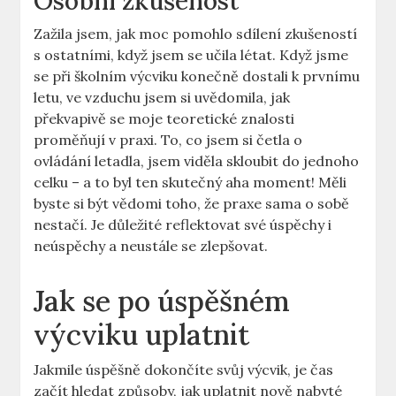
Osobní zkušenost
Zažila jsem, jak moc pomohlo sdílení zkušeností⁢
s​ ostatními,​ když jsem se učila létat. ⁤Když jsme
se při školním výcviku konečně dostali k prvnímu
letu, ⁢ve​ vzduchu ⁢jsem si uvědomila, jak
překvapivě se moje ⁣teoretické znalosti
‍proměňují​ v praxi. To, co jsem si četla‍ o
ovládání letadla, ‍jsem ​viděla skloubit do jednoho
celku – ​a to byl ten skutečný aha moment! Měli
byste si být vědomi toho, že praxe sama o‌ sobě
nestačí. Je důležité reflektovat své úspěchy i
neúspěchy a neustále se zlepšovat.
Jak se ‍po úspěšném
výcviku uplatnit
Jakmile úspěšně dokončíte​ svůj výcvik, je čas‍
začít hledat způsoby, jak uplatnit nově nabyté