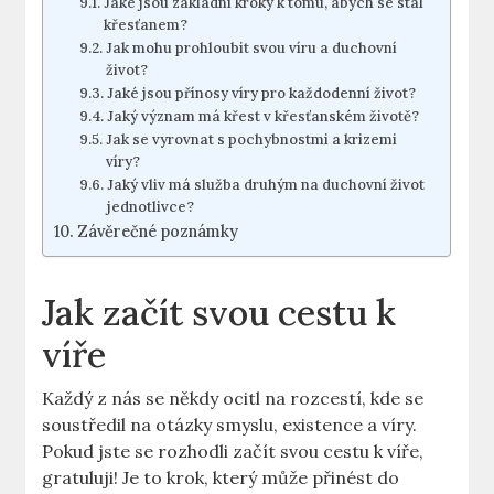
Jaké jsou základní kroky k tomu, abych se stal
křesťanem?
Jak mohu prohloubit svou víru a duchovní
život?
Jaké jsou přínosy víry pro každodenní život?
Jaký význam má křest v křesťanském životě?
Jak se vyrovnat s pochybnostmi a krizemi
víry?
Jaký vliv má služba druhým na duchovní život
jednotlivce?
Závěrečné poznámky
Jak začít svou cestu k
víře
Každý z nás se někdy ocitl na rozcestí, kde se
soustředil na otázky smyslu, existence a víry.
Pokud jste se rozhodli začít svou cestu k víře,
gratuluji! Je to krok, který může přinést do