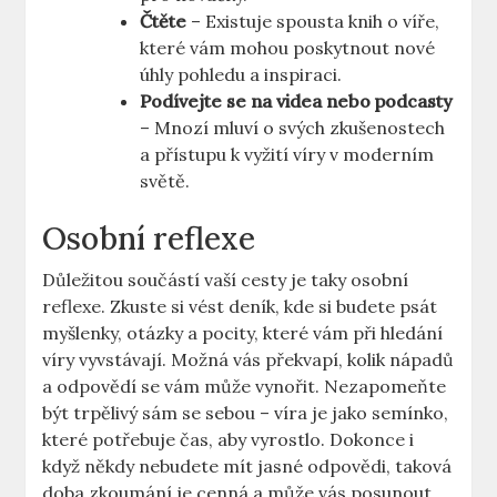
Čtěte
– Existuje spousta knih o víře,
které vám mohou poskytnout nové
úhly pohledu a inspiraci.
Podívejte se na videa nebo podcasty
– Mnozí mluví o svých zkušenostech
a přístupu k vyžití víry v moderním
světě.
Osobní reflexe
Důležitou součástí vaší cesty je taky osobní
reflexe. Zkuste si vést deník, kde si budete psát
myšlenky, otázky a pocity, které vám při hledání
víry vyvstávají. Možná vás překvapí, kolik nápadů
a odpovědí se vám může vynořit. Nezapomeňte
být trpělivý sám se sebou – víra je jako semínko,
které potřebuje čas, aby vyrostlo. Dokonce i
když někdy nebudete mít jasné odpovědi, taková
doba zkoumání je cenná a může vás posunout