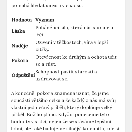
pomáhá hledat smysl i v chaosu.
Hodnota
Význam
Pohánějící síla, která nás spojuje a
Láska
léčí.
Oživení v těžkostech, víra v lepší
Naděje
zítřky.
Otevřenost ke druhým a ochota učit
Pokora
se a růst.
Schopnost pustit starosti a
Odpuštění
uzdravovat se.
A konečně, pokora znamená uznat, že jsme
součástí většího celku a že každý z nás má svůj
vlastní jedinečný příběh, který doplňuje velký
příběh Božího plánu. Když si poneseme tyto
hodnoty v srdci, nejen že se stáváme lepšími
lidmi, ale také budujeme silnější komunitu, kde si