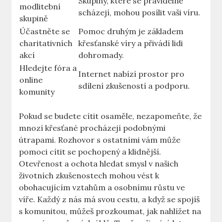
Skupiny, které se pravidelně
modlitební
scházejí, mohou posílit vaši víru.
skupině
Účastněte se
Pomoc druhým je základem
charitativních
křesťanské víry a přivádí lidi
akcí
dohromady.
Hledejte fóra a
Internet nabízí prostor pro
online
sdílení zkušeností a podporu.
komunity
Pokud se budete cítit osaměle, nezapomeňte, že
mnozí křesťané procházejí podobnými
útrapami. Rozhovor s ostatními vám může
pomoci cítit se pochopený a klidnější.
Otevřenost a ochota hledat smysl v našich
životních zkušenostech mohou vést k
obohacujícím vztahům a osobnímu růstu ve
víře. Každý z nás má svou cestu, a když se spojíš
s komunitou, můžeš prozkoumat, jak nahlížet na