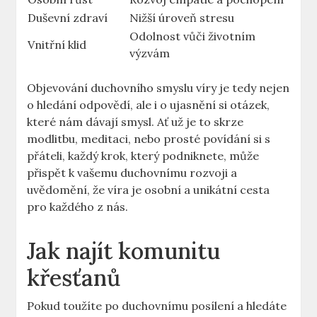
Duševní zdraví
Nižší úroveň stresu
Odolnost vůči životním
Vnitřní klid
výzvám
Objevování duchovního smyslu víry je tedy nejen
o hledání odpovědí, ale i o ujasnění si otázek,
které nám dávají smysl. Ať už je to skrze
modlitbu, meditaci, nebo prosté povídání si s
přáteli, každý krok, který podniknete, může
přispět k vašemu duchovnímu rozvoji a
uvědomění, že víra je osobní a unikátní cesta
pro každého z nás.
Jak najít komunitu
křesťanů
Pokud toužíte po duchovnímu posílení a hledáte