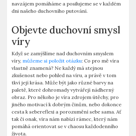
navzájem pomáháme a posilujeme se v každém
dni našeho duchovního putování.
Objevte duchovní smysl
víry
Když se zamýšlíme nad duchovním smyslem
víry,
můžeme si položit otázku
: Co pro mě víra
vlastně znamená? Ne každý má stejnou
zkušenost nebo pohled na víru, a právě v tom
tkví její krása. Může být jako různé barvy na
paletě, které dohromady vytvářejí nádherný
obraz. Pro někoho je víra zdrojem útěchy, pro
jiného motivací k dobrým činům, nebo dokonce
cesta k sebereflexi a porozumění sebe sama. Ať
tak či onak, víra nám nabízí rámec, který nám
pomáhá orientovat se v chaosu každodenního
života.