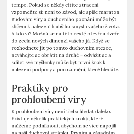
tempo. Pokud se někdy cítíte ztraceni,
vzpomeňte si: není to závod, ale spíše maraton.
Budování víry a duchovního poznání může být
klíčem k nalezení hlubšího smyslu vašeho života.
A kdo ví? Možná se na této cestě otevřou dveře
do zcela nových dimenzí vašeho já. Když se
rozhodnete jít po tomto duchovním stezce,
neváhejte se obrátit na druhé – odvážit se a
sdílet své myšlenky může být první krok k
nalezení podpory a porozumění, které hledáte.
Praktiky pro
prohloubení víry
K prohloubení víry není třeba hledat daleko.
Existuje několik praktických kroků, které
můžeme podniknout, abychom se více napojili
na naši duchovní stránku. Prvním a zásadním