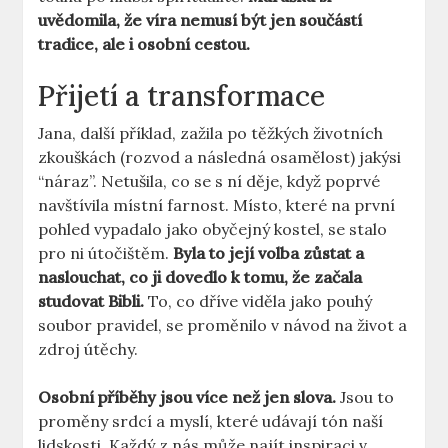
uvědomila, že víra nemusí být jen součástí
tradice, ale i osobní cestou.
Přijetí a transformace
Jana, další příklad, zažila po těžkých životních
zkouškách (rozvod a následná osamělost) jakýsi
“náraz”. Netušila, co se s ní děje, když poprvé
navštívila místní farnost. Místo, které na první
pohled vypadalo jako obyčejný kostel, se stalo
pro ni útočištěm.
Byla to její volba zůstat a
naslouchat, co ji dovedlo k tomu, že začala
studovat Bibli.
To, co dříve viděla jako pouhý
soubor pravidel, se proměnilo v návod na život a
zdroj útěchy.
Osobní příběhy jsou více než jen slova.
Jsou to
proměny srdcí a myslí, které udávají tón naší
lidskosti. Každý z nás může najít inspiraci v