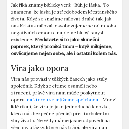
Jak říká známý biblický verš: “Bůh je láska.” To
znamená, že láska je středobodem křesťanského
života. Když se snažíme milovat druhé tak, jak
nás Kristus miloval, osvobozujeme se od mnoha
negativních emocí a najdeme hlubší smysl
existence.
Představte si to jako sluneční
paprsek, který proniká tmou – když milujeme,
osvěcujeme nejen sebe, ale i ostatní kolem nás.
Víra jako opora
Víra nás provází v těžkých časech jako stálý
společník. Když se cítíme osamělí nebo
ztracení, právě víra nám může poskytnout
oporu,
na kterou se můžeme spolehnout
. Mnozí
lidé říkají, že víra je jako jednoduchá lanovka,
která nás bezpečně přenáší přes turbulentní
vlny života. Ne vždy máme jasné odpovědi na
všechny otázky, které nás trápí, ale víra nám