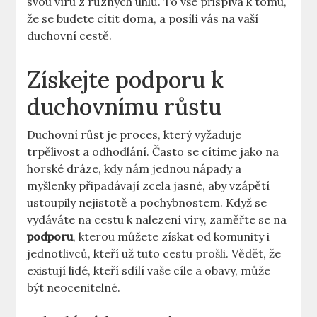
svou víru z různých úhlů. To vše přispívá k tomu,
že se budete cítit doma, a posílí vás na vaší
duchovní cestě.
Získejte podporu k
duchovnímu růstu
Duchovní růst je proces, který vyžaduje
trpělivost a odhodlání. Často se cítíme jako na
horské dráze, kdy nám jednou nápady a
myšlenky připadávají zcela jasné, aby vzápětí
ustoupily nejistotě a pochybnostem. Když se
vydáváte na cestu k nalezení víry, zaměřte se na
podporu
, kterou můžete získat od komunity i
jednotlivců, kteří už tuto cestu prošli. Vědět, že
existují lidé, kteří sdílí vaše cíle a obavy, může
být neocenitelné.