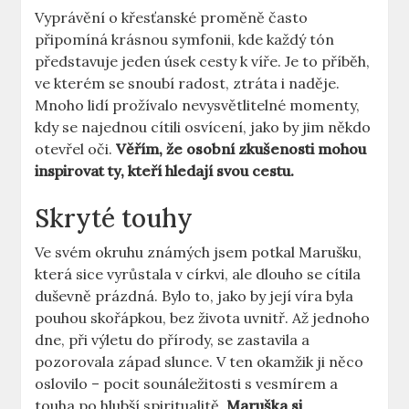
Vyprávění o křesťanské proměně často
připomíná krásnou symfonii, kde každý tón
představuje jeden úsek cesty k víře. Je to příběh,
ve kterém se snoubí radost, ztráta i naděje.
Mnoho lidí prožívalo nevysvětlitelné momenty,
kdy se najednou cítili osvícení, jako by jim někdo
otevřel oči.
Věřím, že osobní zkušenosti mohou
inspirovat ty, kteří hledají svou cestu.
Skryté touhy
Ve svém okruhu známých jsem potkal Marušku,
která sice vyrůstala v církvi, ale dlouho se cítila
duševně prázdná. Bylo to, jako by její víra byla
pouhou skořápkou, bez života uvnitř. Až jednoho
dne, při výletu do přírody, se zastavila a
pozorovala západ slunce. V ten okamžik ji něco
oslovilo – pocit sounáležitosti s vesmírem a
touha po hlubší spiritualitě.
Maruška si