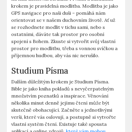
krokem je pravidelná modlitba. Modlitba je jako
GPS navigace pro naši duši – pomáhá nám
orientovat se v našem duchovním životě. Ať už
se rozhodnete modlit v tichu sami, nebo s
ostatními, dáváte tak prostor pro osobní
spojení s Bohem. Zkuste si vytvořit svůj vlastní
prostor pro modlitbu, třeba s vonnou svíčkou a
příjemnou hudbou, aby vás nic nerušilo.
Studium Písma
Dalším důležitým krokem je Studium Písma.
Bible je jako kniha pokladů s nevyčerpatelným
množstvím poznatků a inspirace. Věnování
několika minut denně jejímu čtení může být
skutečně obohacující. Začněte s jednotlivými
verši, které vás oslovují, a postupně si vytvořte
vlastní systém čtení. Existuje také spousta
aplikací a online zdrojů,
které vám mohou