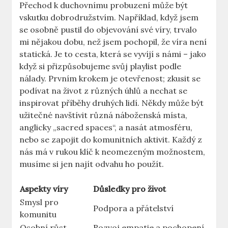
Přechod k duchovnímu probuzení může být
vskutku dobrodružstvím. Například, když jsem
se osobně pustil do objevování své víry, trvalo
mi nějakou dobu, než jsem pochopil, že víra není
statická. Je to cesta, která se vyvíjí s námi – jako
když si přizpůsobujeme svůj playlist podle
nálady. Prvním krokem je otevřenost; zkusit se
podívat na život z různých úhlů a nechat se
inspirovat příběhy druhých lidí. Někdy může být
užitečné navštívit různá náboženská místa,
anglicky „sacred spaces“, a nasát atmosféru,
nebo se zapojit do komunitních aktivit. Každý z
nás má v rukou klíč k neomezeným možnostem,
musíme si jen najít odvahu ho použít.
Aspekty víry
Důsledky pro život
Smysl pro
Podpora a přátelství
komunitu
Osobní růst
Rozvoj empatie a pochopení