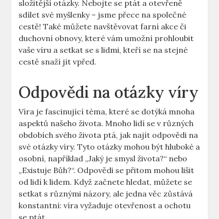
složitější otázky. Nebojte se ptát a otevřeně
sdílet své myšlenky – jsme přece na společné
cestě! Také můžete navštěvovat farní akce či
duchovní obnovy, které vám umožní prohloubit
vaše víru a setkat se s lidmi, kteří se na stejné
cestě snaží jít vpřed.
Odpovědi na otázky víry
Víra je fascinující téma, které se dotýká mnoha
aspektů našeho života. Mnoho lidí se v různých
obdobích svého života ptá, jak najít odpovědi na
své otázky víry. Tyto otázky mohou být hluboké a
osobní, například „Jaký je smysl života?“ nebo
„Existuje Bůh?“. Odpovědi se přitom mohou lišit
od lidí k lidem. Když začnete hledat, můžete se
setkat s různými názory, ale jedna věc zůstává
konstantní: víra vyžaduje otevřenost a ochotu
se ptát.