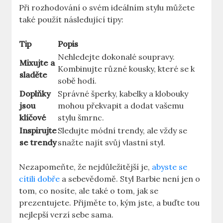
Při rozhodování o svém ideálním stylu můžete
také použít následující tipy:
Tip
Popis
Nehledejte dokonalé soupravy.
Mixujte a
Kombinujte různé kousky, které se k
sladěte
sobě hodí.
Doplňky
Správné šperky, kabelky a klobouky
jsou
mohou překvapit a dodat vašemu
klíčové
stylu šmrnc.
Inspirujte
Sledujte módní trendy, ale vždy se
se trendy
snažte najít svůj vlastní styl.
Nezapomeňte, že nejdůležitější je,
abyste se
cítili dobře
a sebevědomě. Styl Barbie není jen o
tom, co nosíte, ale také o tom, jak se
prezentujete. Přijměte to, kým jste, a buďte tou
nejlepší verzí sebe sama.