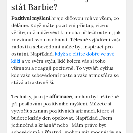
stát Barbie?
Pozitivní myšlení
hraje klíčovou roli ve všem, co
děláme. Když máte pozitivní přístup, více si
věříte, což může vést k mnoha příležitostem, jak
rozvinout svou osobnost. Tělesné vyjádření vaší
radosti a sebevědomí může být inspirací pro
ostatní. Například,
když se cítíte dobře ve své
kůži
a ve svém stylu, lidé kolem vás si toho
všimnou a reagují pozitivně. To vytváří cyklus,
kde vaše sebevědomí roste a vaše atmosféra se
stává atraktivnější.
Techniky, jako je
affirmace
, mohou být užitečné
při posilování pozitivního myšlení. Můžete si
vytvořit seznam pozitivních afirmací, které si
budete každý den opakovat. Například „Jsem
jedinečná a krásná“ nebo „Mám právo být
sebevědomá a šťastná“ mohou mít mocný vliv na