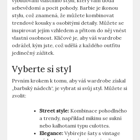
vybudování vlastního stylu, který vám dodá
sebevědomí a pocit pohody. Barbie je ikonou
stylu, což znamená, že můžete kombinovat
trendové kousky s osobitými detaily. Můžete se
inspirovat jejím vzhledem a přitom do něj vnést
vlastní osobnost. Klíčové je, aby váš wardrobe
odrážel, kým jste, což udělá z každého outfitu
jedinečný zážitek.
Vyberte si styl
Prvním krokem k tomu, aby váš wardrobe získal
„barbský nádech“, je vybrat si svůj styl. Můžete si
zvolit:
Street style:
Kombinace pohodlného
a trendy, například mikinu se sukní
nebo kalhotami typu culottes.
Elegance:
Vybírejte šaty s vintage