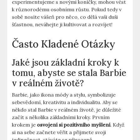
experimentujeme s novými koníčky, mohou vést
k různorodému osobnímu růstu. Pokud tedy v
sobě nosíte vášeň pro něco, co dělá vaši duši
šťastnou, neváhejte ji kultivovat a rozvíjet!
Často Kladené Otázky
Jaké jsou základní kroky k
tomu, abyste se stala Barbie
v reálném životě?
Barbie, jako ikona módy a stylu, symbolizuje
sebevědomí, kreativitu a individualitu. Aby se
někdo stal Barbie v reálném životě, je důležité
začít s několika základními kroky. Prvním
krokem je
osvojení si pozitivního myšlení
. Když
si na sebe začnete věřit a přijmete svoji
jedinečnost, stáváte se přirozeně