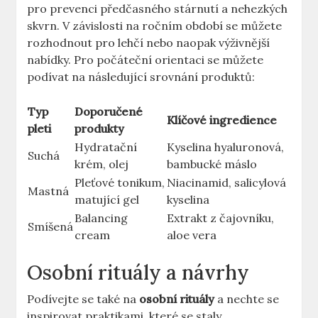
pro prevenci předčasného stárnutí a nehezkých
skvrn. V závislosti na ročním období se můžete
rozhodnout pro lehčí nebo naopak výživnější
nabídky. Pro počáteční orientaci se můžete
podívat na následující srovnání produktů:
Typ
Doporučené
Klíčové ingredience
pleti
produkty
Hydratační
Kyselina hyaluronová,
Suchá
krém, olej
bambucké máslo
Pleťové tonikum,
Niacinamid, salicylová
Mastná
matující gel
kyselina
Balancing
Extrakt z čajovníku,
Smíšená
cream
aloe vera
Osobní rituály a návrhy
Podívejte se také na
osobní rituály
a nechte se
inspirovat praktikami, které se staly