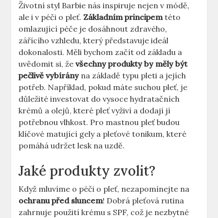
Životní styl Barbie nás inspiruje nejen v módě,
ale i v péči o pleť.
Základním principem
této
omlazující péče je dosáhnout zdravého,
zářícího vzhledu, který představuje ideál
dokonalosti. Měli bychom začít od základu a
uvědomit si, že
všechny produkty by měly být
pečlivě vybírány
na základě typu pleti a jejích
potřeb. Například, pokud máte suchou pleť, je
důležité investovat do vysoce hydratačních
krémů a olejů, které pleť vyživí a dodají jí
potřebnou vlhkost. Pro mastnou pleť budou
klíčové matující gely a pleťové tonikum, které
pomáhá udržet lesk na uzdě.
Jaké produkty zvolit?
Když mluvíme o péči o pleť, nezapomínejte na
ochranu před sluncem
! Dobrá pleťová rutina
zahrnuje použití krému s SPF, což je nezbytné