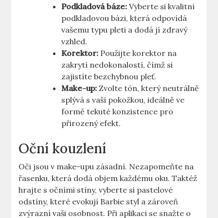
Podkladová báze:
Vyberte si kvalitní
podkladovou bázi, která odpovídá
vašemu typu pleti a dodá jí zdravý
vzhled.
Korektor:
Použijte korektor na
zakrytí nedokonalostí, čímž si
zajistíte bezchybnou pleť.
Make-up:
Zvolte tón, který neutrálně
splývá s vaší pokožkou, ideálně ve
formě tekuté konzistence pro
přirozený efekt.
Oční kouzlení
Oči jsou v make-upu zásadní. Nezapomeňte na
řasenku, která dodá objem každému oku. Taktéž
hrajte s očními stíny, vyberte si pastelové
odstíny, které evokují Barbie styl a zároveň
zvýrazní vaši osobnost. Při aplikaci se snažte o