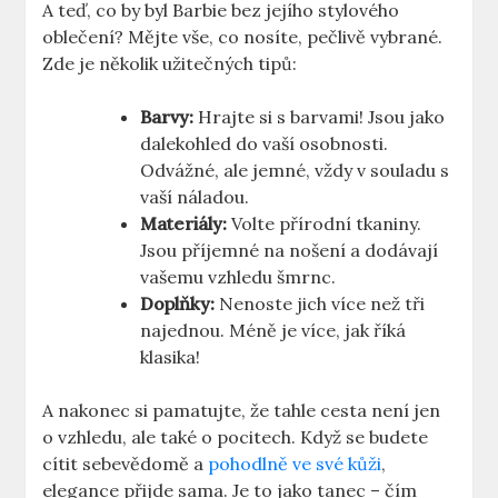
A teď, co by byl Barbie bez jejího stylového
oblečení? Mějte vše, co nosíte, pečlivě vybrané.
Zde je několik užitečných tipů:
Barvy:
Hrajte si s barvami! Jsou jako
dalekohled do vaší osobnosti.
Odvážné, ale jemné, vždy v souladu s
vaší náladou.
Materiály:
Volte přírodní tkaniny.
Jsou příjemné na nošení a dodávají
vašemu vzhledu šmrnc.
Doplňky:
Nenoste jich více než tři
najednou. Méně je více, jak říká
klasika!
A nakonec si pamatujte, že tahle cesta není jen
o vzhledu, ale také o pocitech. Když se budete
cítit sebevědomě a
pohodlně ve své kůži
,
elegance přijde sama. Je to jako tanec – čím