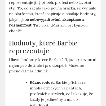
reprezentuje jiný příběh, profesi nebo životní
styl. To, co začalo jako pouhá hračka, se vyvinulo
na platformu, která inspiruje a posiluje hodnoty,
jakými jsou
sebevyjadřování, akceptace a
rozmanitost
. Tiše říká: „Máš sílu být kýmkoli
chceš!“
Hodnoty, které Barbie
reprezentuje
Hlavní hodnoty, které Barbie šíří, jsou relevantní
nejen pro děti, ale i pro dospělé. Můžeme
jmenovat následující:
Různorodost:
Barbie přichází v
mnoha etnických variantách,
profesích a stylech, což ukazuje, že
každý je jedinečný a má co
nabídnout.