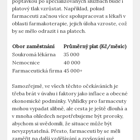
poptávkou po specializovaných službách bude i
platový tlak vzrůstat. Například, pokud
farmaceuti začnou více spolupracovat s lékaři v
oblasti farmakoterapie, jejich úloha vzroste, což
by se mělo odrazit i na platech.
Obor zaměstnání
Průměrný plat (Kč/měsíc)
Soukromá lékárna
35 000
Nemocnice
40 000
Farmaceutická firma
45 000+
Samozřejmě, ve všech těchto očekáváních je
třeba brát v úvahu i faktory jako inflace a obecné
ekonomické podmínky. Vyhlídky pro farmaceuty
mohou vypadat slibně, ale cesta je ještě dlouhá a
v mnoha ohledech nepotřebujeme být proroky,
abychom si uvědomili, že situace může být
nevyzpytatelná. Přesto, farmaceuti by se měli
zaměřit na další vzdělávání a zvyšování své