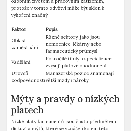
osobním životem a pracovním zatížením,
protože v tomto odvětví může být sklon k
vyhoření značný.
Faktor
Popis
Různé sektory, jako jsou
Oblast
nemocnice, lékárny nebo
zaměstnání
farmaceutický průmysl
Pokročilé tituly a specializace
Vzdělání
zvyšují platové ohodnocení
Úroveň
Manažerské pozice znamenají
zodpovědnosti
větší mzdy i nároky
Mýty a pravdy o nízkých
platech
Nízké platy farmaceutů jsou často předmětem
diskuzí a mýtů, které se vznášejí kolem této