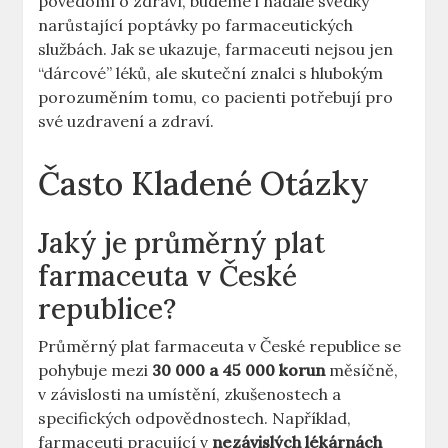
povědomí o zdraví, budeme i nadále svědky
narůstající poptávky po farmaceutických
službách. Jak se ukazuje, farmaceuti nejsou jen
“dárcové” léků, ale skuteční znalci s hlubokým
porozuměním tomu, co pacienti potřebují pro
své uzdravení a zdraví.
Často Kladené Otázky
Jaký je průměrný plat
farmaceuta v České
republice?
Průměrný plat farmaceuta v České republice se
pohybuje mezi
30 000 a 45 000 korun
měsíčně,
v závislosti na umístění, zkušenostech a
specifických odpovědnostech. Například,
farmaceuti pracující v
nezávislých lékárnách