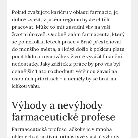
Pokud zvažujete kariéru v oblasti farmacie, je
dobré zvážit, v jakém regionu byste chtěli
pracovat. Může to mít zásadní vliv na vaši
životní úroveň. Osobně znám farmaceuta, který
se po několika letech práce v Brně přestěhoval
do menšího města, a i když došlo k poklesu platu,
pocit klidu a rovnováhy v životě vyvážil finanční
nedostatky. Jaký zážitek z práce by pro vás byl
cennější? Tato rozhodnutí většinou závisí na
osobních prioritách – a neměly by se brát na
lehkou váhu.
Výhody a nevýhody
farmaceutické profese
Farmaceutická profese, ačkoliv je v mnoha
ohledech atraktivní, přináší své vlastní výhody i