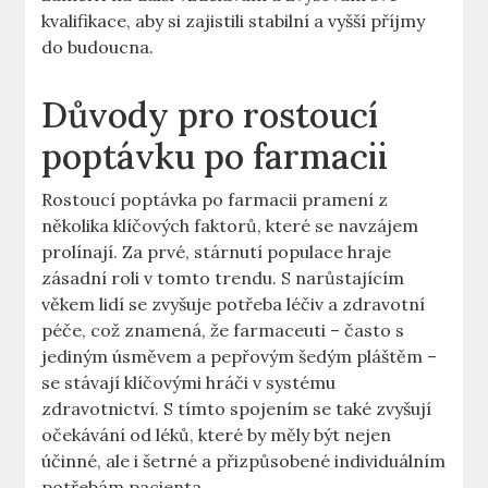
kvalifikace, aby si zajistili stabilní a vyšší příjmy
do budoucna.
Důvody pro rostoucí
poptávku po farmacii
Rostoucí poptávka po farmacii pramení z
několika klíčových faktorů, které se navzájem
prolínají. Za prvé, stárnutí populace hraje
zásadní roli v tomto trendu. S narůstajícím
věkem lidí se zvyšuje potřeba léčiv a zdravotní
péče, což znamená, že farmaceuti – často s
jediným úsměvem a pepřovým šedým pláštěm –
se stávají klíčovými hráči v systému
zdravotnictví. S tímto spojením se také zvyšují
očekávání od léků, které by měly být nejen
účinné, ale i šetrné a přizpůsobené individuálním
potřebám pacienta.