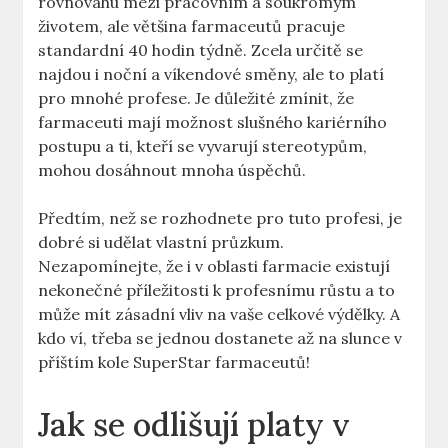
rovnováhu mezi pracovním a soukromým
životem, ale většina farmaceutů pracuje
standardní 40 hodin týdně. Zcela určitě se
najdou i noční a víkendové směny, ale to platí
pro mnohé profese. Je důležité zmínit, že
farmaceuti mají možnost slušného kariérního
postupu a ti, kteří se vyvarují stereotypům,
mohou dosáhnout mnoha úspěchů.
Předtím, než se rozhodnete pro tuto profesi, je
dobré si udělat vlastní průzkum.
Nezapomínejte, že i v oblasti farmacie existují
nekonečné příležitosti k profesnímu růstu a to
může mít zásadní vliv na vaše celkové výdělky. A
kdo ví, třeba se jednou dostanete až na slunce v
příštím kole SuperStar farmaceutů!
Jak se odlišují platy v