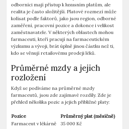
odborníci mají přístup k luxusním platům, ale
realita je často složitější. Platové rozmezí může
kolísat podle faktorů, jako jsou region, odborné
zaměření, pracovní pozice a dokonce i velikost
zaměstnavatele. V některých oblastech mohou
farmaceuti, kteří pracují na farmaceutickém
výzkumu a vývoji, brát úplně jinou částku než ti,
kdo se věnují retailovému prodeji léků.
Průměrné mzdy a jejich
rozložení
Když se podíváme na průměrné mzdy
farmaceutů, jsou zde zajímavé rozdíly. Zde je
přehled několika pozic a jejich přibližné platy:
Pozice
Průměrný plat (měsíčně)
Farmaceut v lékárně
35 000 Kč