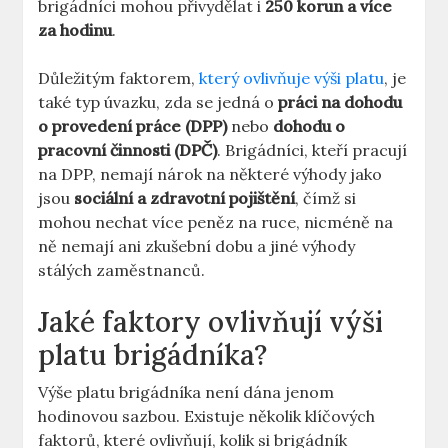
brigádníci mohou přivydělat i
250 korun a více
za hodinu
.
Důležitým faktorem,
který ovlivňuje výši platu
, je
také typ úvazku, zda se jedná o
práci na dohodu
o provedení práce (DPP)
nebo
dohodu o
pracovní činnosti (DPČ)
. Brigádníci, kteří pracují
na DPP, nemají nárok na některé výhody jako
jsou
sociální a zdravotní pojištění
, čímž si
mohou nechat více peněz na ruce, nicméně na
ně nemají ani zkušební dobu a jiné výhody
stálých zaměstnanců.
Jaké faktory ovlivňují výši
platu brigádníka?
Výše platu brigádníka není dána jenom
hodinovou sazbou. Existuje několik klíčových
faktorů, které ovlivňují, kolik si brigádník