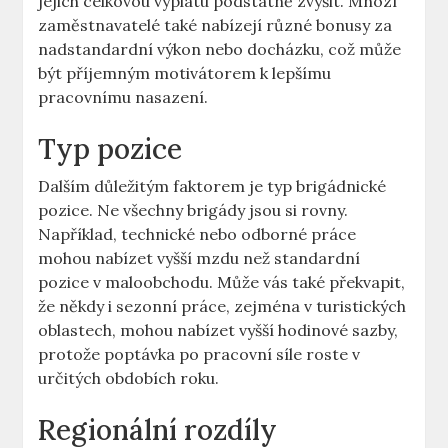
jejich celkovou výplatu podstatně zvýšit. Mnozí
zaměstnavatelé také nabízejí různé bonusy za
nadstandardní výkon nebo docházku, což může
být příjemným motivátorem k lepšímu
pracovnímu nasazení.
Typ pozice
Dalším důležitým faktorem je typ brigádnické
pozice. Ne všechny brigády jsou si rovny.
Například, technické nebo odborné práce
mohou nabízet vyšší mzdu než standardní
pozice v maloobchodu. Může vás také překvapit,
že někdy i sezonní práce, zejména v turistických
oblastech, mohou nabízet vyšší hodinové sazby,
protože poptávka po pracovní síle roste v
určitých obdobích roku.
Regionální rozdíly