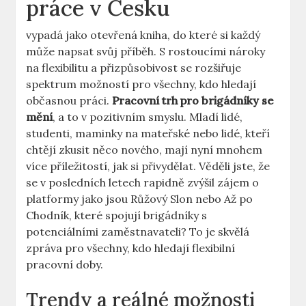
práce v Česku
vypadá jako otevřená kniha, do které si každý
může napsat svůj příběh. S rostoucími nároky
na flexibilitu a přizpůsobivost se rozšiřuje
spektrum možností pro všechny, kdo hledají
občasnou práci.
Pracovní trh pro brigádníky se
mění
, a to v pozitivním smyslu. Mladí lidé,
studenti, maminky na mateřské nebo lidé, kteří
chtějí zkusit něco nového, mají nyní mnohem
více příležitostí, jak si přivydělat. Věděli jste, že
se v posledních letech rapidně zvýšil zájem o
platformy jako jsou Růžový Slon nebo Až po
Chodník, které spojují brigádníky s
potenciálními zaměstnavateli? To je skvělá
zpráva pro všechny, kdo hledají flexibilní
pracovní doby.
Trendy a reálné možnosti