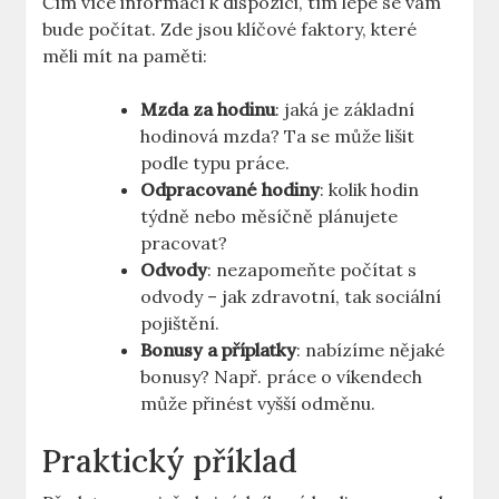
Čím více informací k dispozici, tím lépe se vám
bude počítat. Zde jsou klíčové faktory, které
měli mít na paměti:
Mzda za hodinu
: jaká je základní
hodinová mzda? Ta se může lišit
podle typu práce.
Odpracované hodiny
: kolik hodin
týdně nebo měsíčně plánujete
pracovat?
Odvody
: nezapomeňte počítat s
odvody – jak zdravotní, tak sociální
pojištění.
Bonusy a příplatky
: nabízíme nějaké
bonusy? Např. práce o víkendech
může přinést vyšší odměnu.
Praktický příklad