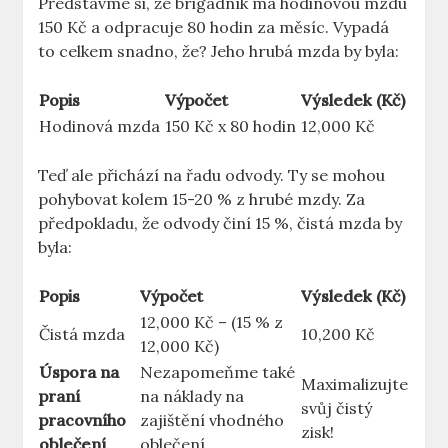
Představme si, že brigádník má hodinovou mzdu
150 Kč a odpracuje 80 hodin za měsíc. Vypadá
to celkem snadno, že? Jeho hrubá mzda by byla:
Popis
Výpočet
Výsledek (Kč)
Hodinová mzda
150 Kč x 80 hodin
12,000 Kč
Teď ale přichází na řadu odvody. Ty se mohou
pohybovat kolem 15-20 % z hrubé mzdy. Za
předpokladu, že odvody činí 15 %, čistá mzda by
byla:
Popis
Výpočet
Výsledek (Kč)
12,000 Kč – (15 % z
Čistá mzda
10,200 Kč
12,000 Kč)
Úspora na
Nezapomeňme také
Maximalizujte
praní
na náklady na
svůj čistý
pracovního
zajištění vhodného
zisk!
oblečení
oblečení.