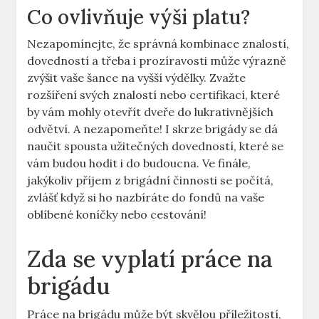
Co ovlivňuje výši platu?
Nezapomínejte, že správná kombinace znalostí,
dovedností a třeba i prozíravosti může výrazně
zvýšit vaše šance na vyšší výdělky. Zvažte
rozšíření svých znalostí nebo certifikací, které
by vám mohly otevřít dveře do lukrativnějších
odvětví. A nezapomeňte! I skrze brigády se dá
naučit spousta užitečných dovedností, které se
vám budou hodit i do budoucna. Ve finále,
jakýkoliv příjem z brigádní činnosti se počítá,
zvlášť když si ho nazbíráte do fondů na vaše
oblíbené koníčky nebo cestování!
Zda se vyplatí práce na
brigádu
Práce na brigádu může být skvělou příležitostí,