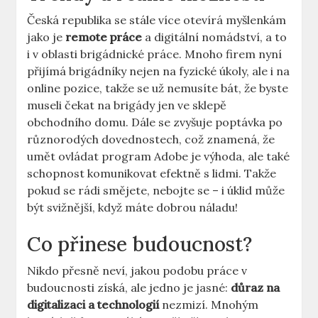
Česká republika se stále více otevírá myšlenkám
jako je
remote práce
a digitální nomádství, a to
i v oblasti brigádnické práce. Mnoho firem nyní
přijímá brigádníky nejen na fyzické úkoly, ale i na
online pozice, takže se už nemusíte bát, že byste
museli čekat na brigády jen ve sklepě
obchodního domu. Dále se zvyšuje poptávka po
různorodých dovednostech, což znamená, že
umět ovládat program Adobe je výhoda, ale také
schopnost komunikovat efektně s lidmi. Takže
pokud se rádi smějete, nebojte se – i úklid může
být svižnější, když máte dobrou náladu!
Co přinese budoucnost?
Nikdo přesně neví, jakou podobu práce v
budoucnosti získá, ale jedno je jasné:
důraz na
digitalizaci a technologií
nezmizí. Mnohým