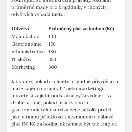
Podívejme se na konkrétní příklady. Aktuální
průměrné mzdy pro brigádníky v různých
odvětvích vypadá takto:
Odvětví
Průměrný plat za hodinu (Kč)
Maloobchod
140
Gastronomie
150
Administrativa
180
IT služby
350
Marketing
300
Jak vidíte, pokud si chcete brigádně přivydělat a
máte zájem o práci v IT nebo marketingu,
můžete si zajistit podstatně vyšší výdělek. Na
druhé straně, pokud práci v oboru
gastronomického servisu bere několik přátel
jako vítanou příležitost k seznámení a zábavě,
plat 150 Kč za hodinu už nemusí být tak trápící.