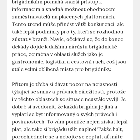
brigádníkům pomáhá snazší přístup k
informacím a snadná možnost ohodnocení
zaměstnavatelů na placených platformách.
Tento trend může přinést větší konkurenci, ale
také lepší podmínky pro ty, kteří se rozhodnou
zůstat v branži. Navíc, očekává se, že do konce
dekády dojde k dalšímu nárůstu brigádnické
práce, zejména v oblasti služeb jako je
gastronomie, logistika a cestovní ruch, což jsou
stále velmi oblíbená místa pro brigádníky.
Přitom je třeba si dávat pozor na nejasnosti
týkající se smluv a právních záležitostí, protože
i v těchto oblastech se situace neustále vyvíjí. Je
dobré si uvědomit, že každá brigáda je jiná a
vyplatí se být informovaný o svých právech i
povinnostech. To vám pomůže nejen získat lepší
plat, ale také si brigádu užít naplno! Takže halt,
porozhlédněte se a nebojte se zeptat, ať máte