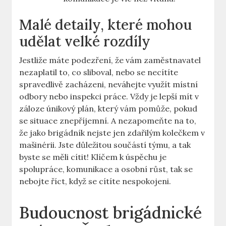
Malé detaily, které mohou
udělat velké rozdíly
Jestliže máte podezření, že vám zaměstnavatel
nezaplatil to, co sliboval, nebo se necítíte
spravedlivě zacházeni, neváhejte využít místní
odbory nebo inspekci práce. Vždy je lepší mít v
záloze únikový plán, který vám pomůže, pokud
se situace znepříjemní. A nezapomeňte na to,
že jako brigádník nejste jen zdařilým kolečkem v
mašinérii. Jste důležitou součástí týmu, a tak
byste se měli cítit! Klíčem k úspěchu je
spolupráce, komunikace a osobní růst, tak se
nebojte říct, když se cítíte nespokojeni.
Budoucnost brigádnické