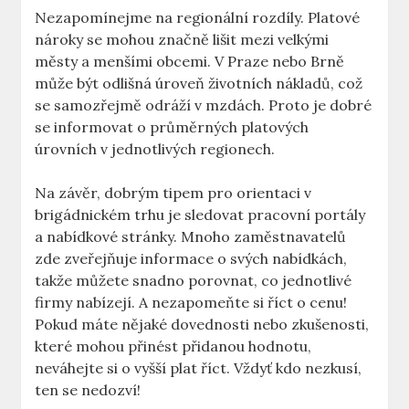
Nezapomínejme na regionální rozdíly. Platové
nároky se mohou značně lišit mezi velkými
městy a menšími obcemi. V Praze nebo Brně
může být odlišná úroveň životních nákladů, což
se samozřejmě odráží v mzdách. Proto je dobré
se informovat o průměrných platových
úrovních v jednotlivých regionech.
Na závěr, dobrým tipem pro orientaci v
brigádnickém trhu je sledovat pracovní portály
a nabídkové stránky. Mnoho zaměstnavatelů
zde zveřejňuje informace o svých nabídkách,
takže můžete snadno porovnat, co jednotlivé
firmy nabízejí. A nezapomeňte si říct o cenu!
Pokud máte nějaké dovednosti nebo zkušenosti,
které mohou přinést přidanou hodnotu,
neváhejte si o vyšší plat říct. Vždyť kdo nezkusí,
ten se nedozví!