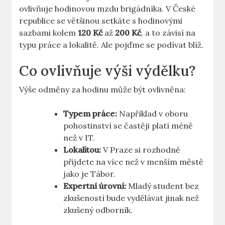
ovlivňuje hodinovou mzdu brigádníka. V České
republice se většinou setkáte s hodinovými
sazbami kolem
120 Kč
až
200 Kč
, a to závisí na
typu práce a lokalitě. Ale pojďme se podívat blíž.
Co ovlivňuje výši výdělku?
Výše odměny za hodinu může být ovlivněna:
Typem práce:
Například v oboru
pohostinství se častěji platí méně
než v IT.
Lokalitou:
V Praze si rozhodně
přijdete na více než v menším městě
jako je Tábor.
Expertní úrovní:
Mladý student bez
zkušeností bude vydělávat jinak než
zkušený odborník.