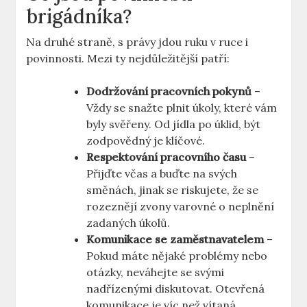
brigádníka?
Na druhé straně, s právy jdou ruku v ruce i
povinnosti. Mezi ty nejdůležitější patří:
Dodržování pracovních pokynů
–
Vždy se snažte plnit úkoly, které vám
byly svěřeny. Od jídla po úklid, být
zodpovědný je klíčové.
Respektování pracovního času
–
Přijďte včas a buďte na svých
směnách, jinak se riskujete, že se
rozeznějí zvony varovné o neplnění
zadaných úkolů.
Komunikace se zaměstnavatelem
–
Pokud máte nějaké problémy nebo
otázky, neváhejte se svými
nadřízenými diskutovat. Otevřená
komunikace je víc než vítaná.