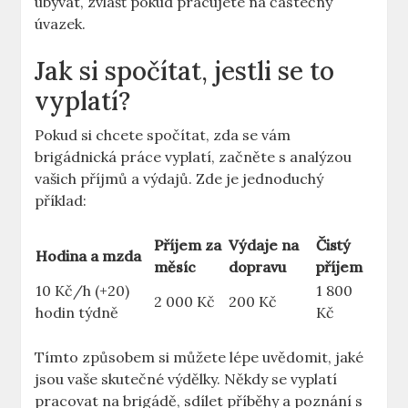
ubývat, zvlášť pokud pracujete na částečný
úvazek.
Jak si spočítat, jestli se to
vyplatí?
Pokud si chcete spočítat, zda se vám
brigádnická práce vyplatí, začněte s analýzou
vašich příjmů a výdajů. Zde je jednoduchý
příklad:
Příjem za
Výdaje na
Čistý
Hodina a mzda
měsíc
dopravu
příjem
10 Kč/h (+20)
1 800
2 000 Kč
200 Kč
hodin týdně
Kč
Tímto způsobem si můžete lépe uvědomit, jaké
jsou vaše skutečné výdělky. Někdy se vyplatí
pracovat na brigádě, sdílet příběhy a poznání s