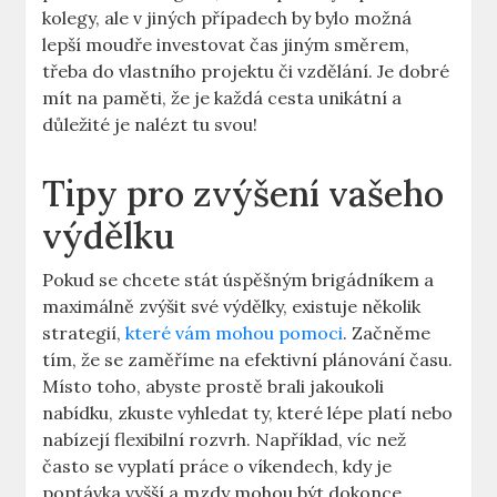
kolegy, ale v jiných případech by bylo možná
lepší moudře investovat čas jiným směrem,
třeba do vlastního projektu či vzdělání. Je dobré
mít na paměti, že je každá cesta unikátní a
důležité je nalézt tu svou!
Tipy pro zvýšení vašeho
výdělku
Pokud se chcete stát úspěšným brigádníkem a
maximálně zvýšit své výdělky, existuje několik
strategií,
které vám mohou pomoci
. Začněme
tím, že se zaměříme na efektivní plánování času.
Místo toho, abyste prostě brali jakoukoli
nabídku, zkuste vyhledat ty, které lépe platí nebo
nabízejí flexibilní rozvrh. Například, víc než
často se vyplatí práce o víkendech, kdy je
poptávka vyšší a mzdy mohou být dokonce