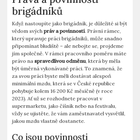
brigádníků
Když nastoupíte jako brigádník, je důležité si být
vědom svých
práv a povinností
. Právní rámec,
který upravuje práci brigádníků, může snadno
připomínat bludiště – ale nebojte se, projdeme
jím společně. V rámci pracovního poměru máte
právo na
spravedlivou odměnu
, která by měla
být úměrná vykonávané práci. To znamená, že
za svou práci byste měli dostávat alespoň
minimální mzdu, která se v České republice
pohybuje kolem 16 200 Kč měsíčně (v roce
2023). Ať už se rozhodnete pracovat v
supermarketu, jako číšník nebo na festivalu,
vždy se ujistěte, že vám zaměstnavatel vysvětlil,
jakou mzdu vlastně dostanete.
Co jsou povinnosti