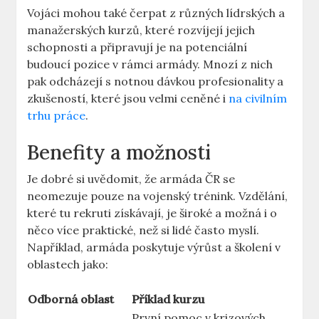
Vojáci mohou také čerpat z různých lídrských a
manažerských kurzů, které rozvíjejí jejich
schopnosti a připravují je na potenciální
budoucí pozice v rámci armády. Mnozí z nich
pak odcházejí s notnou dávkou profesionality a
zkušeností, které jsou velmi ceněné i
na civilním
trhu práce
.
Benefity a možnosti
Je dobré si uvědomit, že armáda ČR se
neomezuje pouze na vojenský trénink. Vzdělání,
které tu rekruti získávají, je široké a možná i o
něco více praktické, než si lidé často myslí.
Například, armáda poskytuje výrůst a školení v
oblastech jako:
Odborná oblast
Příklad kurzu
První pomoc v krizových