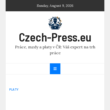
Skip
Sunday, August 9, 2026
to
content
Czech-Press.eu
Práce, mzdy a platy v ČR: Váš expert na trh
práce
PLATY