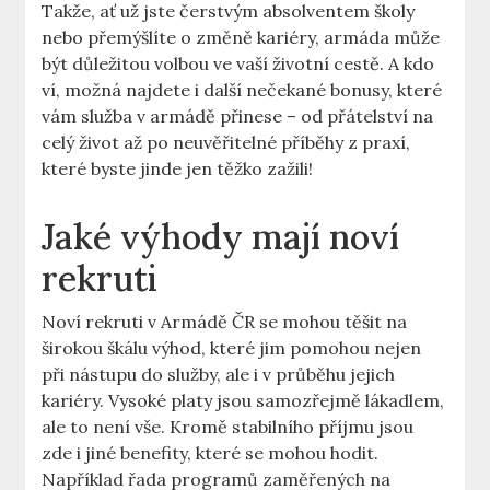
Takže, ať už jste čerstvým absolventem školy
nebo přemýšlíte o změně kariéry, armáda může
být důležitou volbou ve vaší životní cestě. A kdo
ví, možná najdete i další nečekané bonusy, které
vám služba v armádě přinese – od přátelství na
celý život až po neuvěřitelné příběhy z praxí,
které byste jinde jen těžko zažili!
Jaké výhody mají noví
rekruti
Noví rekruti v Armádě ČR se mohou těšit na
širokou škálu výhod, které jim pomohou nejen
při nástupu do služby, ale i v průběhu jejich
kariéry. Vysoké platy jsou samozřejmě lákadlem,
ale to není vše. Kromě stabilního příjmu jsou
zde i jiné benefity, které se mohou hodit.
Například řada programů zaměřených na