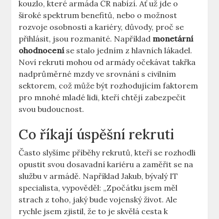
kouzlo, které armáda ČR nabízí. Ať už jde o
široké spektrum benefitů, nebo o možnost
rozvoje osobnosti a kariéry, důvody, proč se
přihlásit, jsou rozmanité. Například
monetární
ohodnocení
se stalo jedním z hlavních lákadel.
Noví rekruti mohou od armády očekávat takřka
nadprůměrné mzdy ve srovnání s civilním
sektorem, což může být rozhodujícím faktorem
pro mnohé mladé lidi, kteří chtějí zabezpečit
svou budoucnost.
Co říkají úspěšní rekruti
Často slyšíme příběhy rekrutů, kteří se rozhodli
opustit svou dosavadní kariéru a zaměřit se na
službu v armádě. Například Jakub, bývalý IT
specialista, vypověděl: „Zpočátku jsem měl
strach z toho, jaký bude vojenský život. Ale
rychle jsem zjistil, že to je skvělá cesta k