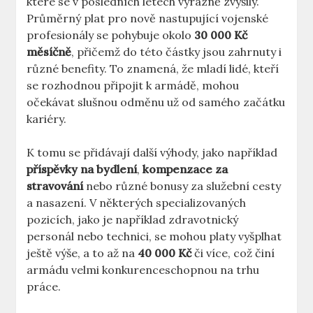
které se v posledních letech výrazně zvýšily.
Průměrný plat pro nově nastupující vojenské
profesionály se pohybuje okolo
30 000 Kč
měsíčně
, přičemž do této částky jsou zahrnuty i
různé benefity. To znamená, že mladí lidé, kteří
se rozhodnou připojit k armádě, mohou
očekávat slušnou odměnu už od samého začátku
kariéry.
K tomu se přidávají další výhody, jako například
příspěvky na bydlení
,
kompenzace za
stravování
nebo různé bonusy za služební cesty
a nasazení. V některých specializovaných
pozicích, jako je například zdravotnický
personál nebo technici, se mohou platy vyšplhat
ještě výše, a to až na
40 000 Kč
či více, což činí
armádu velmi konkurenceschopnou na trhu
práce.