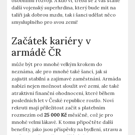
osobnímu rozvoji. A kdo ví, třeba se z vás stane
další vojenský superhrdina, který bude mít na
talíři jak dobrou mzdu, tak i šanci udělat něco
smysluplného pro svou zemi!
Začátek kariéry v
armádě ČR
může být pro mnohé velkým krokem do
neznáma, ale pro mnohé také šancí, jak si
zajistit stabilní a zajímavé zaměstnání. Armáda
nabízí nejen možnost sloužit své zemi, ale také
atraktivní finanční ohodnocení, které během
posledních let v České republice rostlo. Noví
rekruti mají příležitost začít s platebním
rozmezím od
25 000 Kč
měsíčně, což je pro
mnohé velmi lákavé. K tomu připočtěte další
benefity, jako jsou příspěvky na bydlení, stravu a