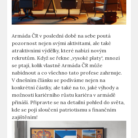
Armáda ČR v poslední době na sebe poutá
pozornost nejen svými aktivitami, ale také
atraktivními výdělky, které nabízí novým
rekrutům. Když se řekne „vysoké platy“, mnozí
se ptají, kolik vlastně Armáda ČR může
nabídnout a co všechno tato profese zahrnuje.
V dnešním článku se podíváme nejen na
konkrétní částky, ale také na to, jaké výhody a
možnosti kariérního růstu kariéra v armádě
přináší. Připravte se na detailní pohled do světa,
kde se pojí sloučení patriotismu s finančním
zajištěním!