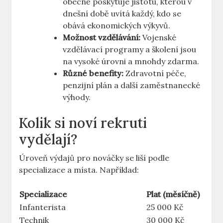
obecně poskytuje jistotu, kterou v
dnešní době uvítá každý, kdo se
obává ekonomických výkyvů.
Možnost vzdělávání:
Vojenské
vzdělávací programy a školení jsou
na vysoké úrovni a mnohdy zdarma.
Různé benefity:
Zdravotní péče,
penzijní plán a další zaměstnanecké
výhody.
Kolik si noví rekruti
vydělají?
Úroveň výdajů pro nováčky se liší podle
specializace a místa. Například:
Specializace
Plat (měsíčně)
Infanterista
25 000 Kč
Technik
30 000 Kč